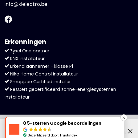
info@xlelectro.be
Erkenningen
Zyxel One partner
KNX installateur
Erkend aannemer - klasse P1
Niko Home Control installateur
Smappee Certified installer
ResCert gecertificeerd zonne-energiesystemen
installateur
Cookies helpen ons bij het leveren van onze
0 5-sterren Google beoordelingen
Privacybeleid
•
Cookiebeleid
•
Sitemap
diensten. Door gebruik te maken van onze
Copyright 2026 ©
XL Electro
• Website laten maken door
diensten, gaat u akkoord met ons gebruik van
Gecertificeerd door:
Trustindex