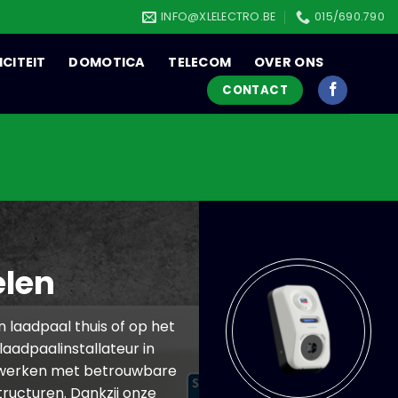
INFO@XLELECTRO.BE
015/690.790
ICITEIT
DOMOTICA
TELECOM
OVER ONS
CONTACT
elen
n laadpaal thuis of op het
laadpaalinstallateur in
We werken met betrouwbare
ructuren. Dankzij onze