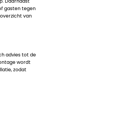
p. Daarnaast
of gasten tegen
k overzicht van
ch advies tot de
 montage wordt
latie, zodat