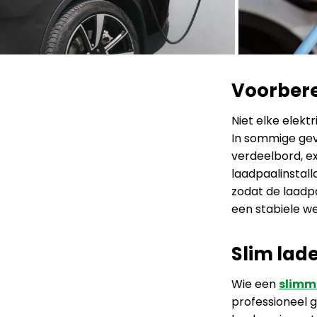
Voorberei
Niet elke elekt
In sommige geva
verdeelbord, ex
laadpaalinstal
zodat de laadp
een stabiele w
Slim lad
Wie een
slimm
professioneel g