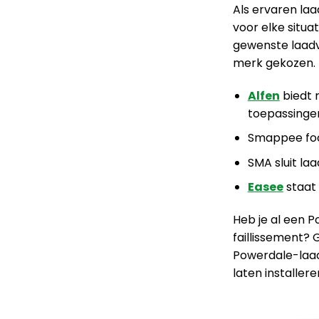
Als ervaren la
voor elke situa
gewenste laad
merk gekozen.
Alfen
biedt 
toepassinge
Smappee foc
SMA sluit la
Easee
staat 
Heb je al een 
faillissement?
Powerdale-laad
laten installere