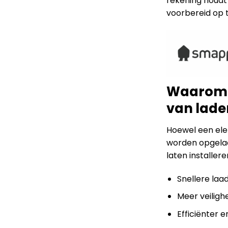
rekening houdt
voorbereid op 
Waarom e
van lade
Hoewel een ele
worden opgelade
laten installer
Snellere laa
Meer veiligh
Efficiënter 