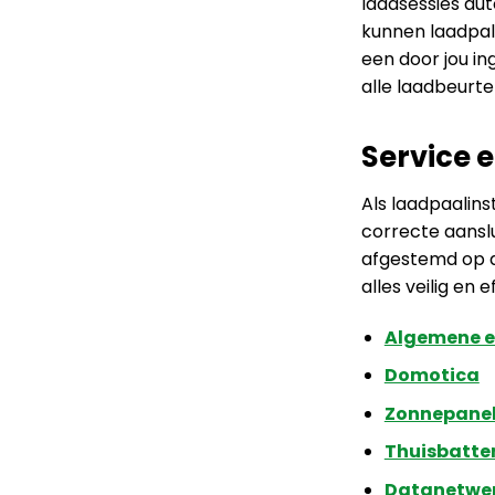
laadsessies au
kunnen laadpal
een door jou in
alle laadbeurt
Service 
Als laadpaalins
correcte aanslu
afgestemd op de
alles veilig en
Algemene el
Domotica
Zonnepane
Thuisbatter
Datanetwer