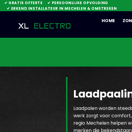
Skip
✔ GRATIS OFFERTE
✔ PERSOONLIJKE OPVOLGING
✔ ERKEND INSTALLATEUR IN MECHELEN & OMSTREKEN
to
content
HOME
ZON
Laadpaalin
Laadpalen worden steeds b
werk zorgt voor comfort, 
regio Mechelen helpen we
merken die bekendstaan o