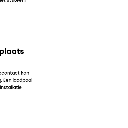
 het systeem
 plaats
opcontact kan
g. Een laadpaal
nstallatie.
g