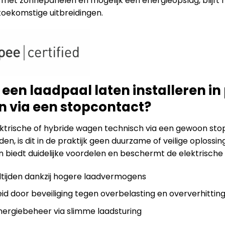
 met zonnepanelen en mogelijk een energieopslag, blijft
toekomstige uitbreidingen.
en laadpaal laten installeren in
n via een stopcontact?
ktrische of hybride wagen technisch via een gewoon st
n, is dit in de praktijk geen duurzame of veilige oplossin
en biedt duidelijke voordelen en beschermt de elektrische i
dtijden dankzij hogere laadvermogens
eid door beveiliging tegen overbelasting en oververhittin
energiebeheer via slimme laadsturing