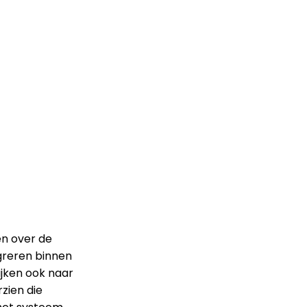
en over de
greren binnen
ijken ook naar
zien die