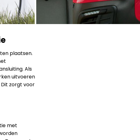
ie
aten plaatsen.
het
sluiting. Als
ken uitvoeren
Dit zorgt voor
tie met
g worden