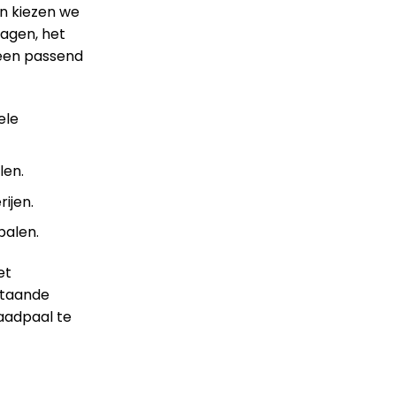
n kiezen we
wagen, het
een passend
ele
len.
ijen.
palen.
et
staande
aadpaal te