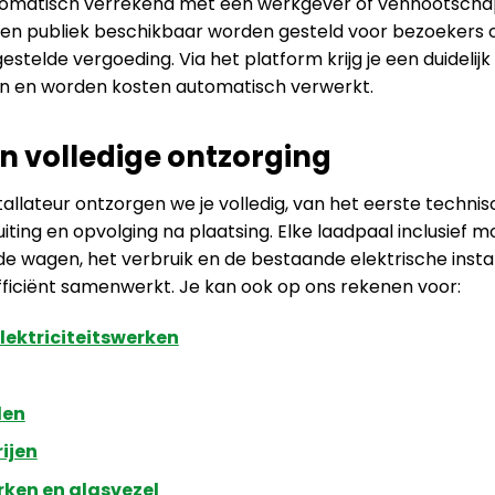
tomatisch verrekend met een werkgever of vennootscha
en publiek beschikbaar worden gesteld voor bezoekers 
gestelde vergoeding. Via het platform krijg je een duidelij
en en worden kosten automatisch verwerkt.
en volledige ontzorging
tallateur ontzorgen we je volledig, van het eerste technis
iting en opvolging na plaatsing. Elke laadpaal inclusief
 wagen, het verbruik en de bestaande elektrische instal
 efficiënt samenwerkt. Je kan ook op ons rekenen voor:
ektriciteitswerken
len
ijen
ken en glasvezel