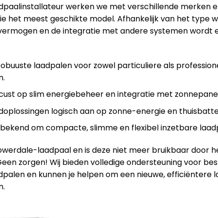
adpaalinstallateur werken we met verschillende merken e
tie het meest geschikte model. Afhankelijk van het type 
vermogen en de integratie met andere systemen wordt 
robuuste laadpalen voor zowel particuliere als profession
n.
ust op slim energiebeheer en integratie met zonnepane
adoplossingen logisch aan op zonne-energie en thuisbatter
bekend om compacte, slimme en flexibel inzetbare laad
Powerdale-laadpaal en is deze niet meer bruikbaar door h
 Geen zorgen! Wij bieden volledige ondersteuning voor be
palen en kunnen je helpen om een nieuwe, efficiëntere l
n.