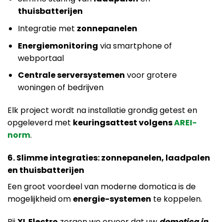
thuisbatterijen
Integratie met
zonnepanelen
Energiemonitoring
via smartphone of
webportaal
Centrale serversystemen
voor grotere
woningen of bedrijven
Elk project wordt na installatie grondig getest en
opgeleverd met
keuringsattest volgens
AREI-
norm
.
6. Slimme integraties: zonnepanelen, laadpalen
en thuisbatterijen
Een groot voordeel van moderne domotica is de
mogelijkheid om
energie-systemen
te koppelen.
Bij
XL Electro
zorgen we ervoor dat uw
domotica in