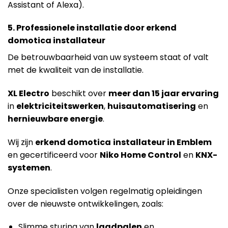
Assistant of Alexa).
5. Professionele installatie door erkend
domotica installateur
De betrouwbaarheid van uw systeem staat of valt
met de kwaliteit van de installatie.
X
L Electro
beschikt over
meer dan 15 jaar ervaring
in
elektriciteitswerken
,
huisautomatisering
en
hernieuwbare energie
.
Wij zijn
erkend domotica
installateur in Emblem
en gecertificeerd voor
Niko Home Control
en
KNX-
systemen
.
Onze specialisten volgen regelmatig opleidingen
over de nieuwste ontwikkelingen, zoals:
Slimme sturing van
laadpalen
en