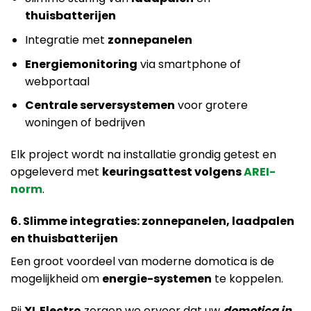
thuisbatterijen
Integratie met
zonnepanelen
Energiemonitoring
via smartphone of
webportaal
Centrale serversystemen
voor grotere
woningen of bedrijven
Elk project wordt na installatie grondig getest en
opgeleverd met
keuringsattest volgens
AREI-
norm
.
6. Slimme integraties: zonnepanelen, laadpalen
en thuisbatterijen
Een groot voordeel van moderne domotica is de
mogelijkheid om
energie-systemen
te koppelen.
Bij
XL Electro
zorgen we ervoor dat uw
domotica in