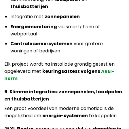
thuisbatterijen
Integratie met
zonnepanelen
Energiemonitoring
via smartphone of
webportaal
Centrale serversystemen
voor grotere
woningen of bedrijven
Elk project wordt na installatie grondig getest en
opgeleverd met
keuringsattest volgens
AREI-
norm
.
6. Slimme integraties: zonnepanelen, laadpalen
en thuisbatterijen
Een groot voordeel van moderne domotica is de
mogelijkheid om
energie-systemen
te koppelen.
Bij
XL Electro
zorgen we ervoor dat uw
domotica in