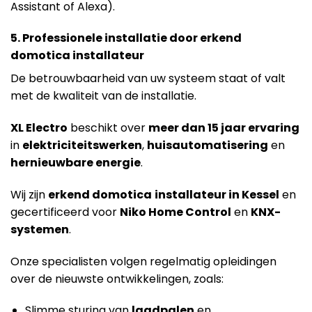
Assistant of Alexa).
5. Professionele installatie door erkend
domotica installateur
De betrouwbaarheid van uw systeem staat of valt
met de kwaliteit van de installatie.
X
L Electro
beschikt over
meer dan 15 jaar ervaring
in
elektriciteitswerken
,
huisautomatisering
en
hernieuwbare energie
.
Wij zijn
erkend domotica
installateur in Kessel
en
gecertificeerd voor
Niko Home Control
en
KNX-
systemen
.
Onze specialisten volgen regelmatig opleidingen
over de nieuwste ontwikkelingen, zoals:
Slimme sturing van
laadpalen
en