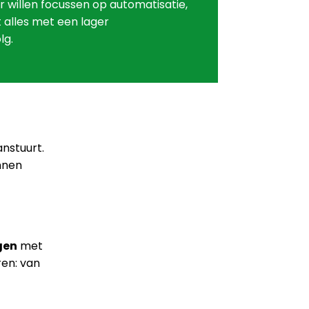
 willen focussen op automatisatie,
it alles met een lager
lg.
anstuurt.
nnen
gen
met
ren: van