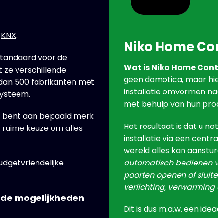
t
KNX
.
Niko Home Con
standaard voor de
Wat is Niko Home Cont
 ze verschillende
geen domotica, maar hie
 dan 500 fabrikanten met
installatie omvormen na
systeem.
met behulp van hun pro
en bent aan bepaald merk
Het resultaat is dat u ne
r ruime keuze om alles
installatie via een cent
wereld alles kan aanstu
automatisch bedienen va
udgetvriendelijke
poorten openen of sluit
verlichting, verwarming e
 de mogelijkheden
Dit is dus m.a.w. een id