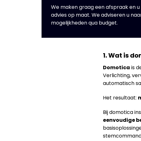
We maken graag een afspraak en u kri
advies op maat. We adviseren u na
mogelijkheden qua budget.
1. Wat is d
Domotica
is d
Verlichting, ve
automatisch s
Het resultaat:
m
Bij domotica in
eenvoudige b
basisoplossing
stemcommando’s