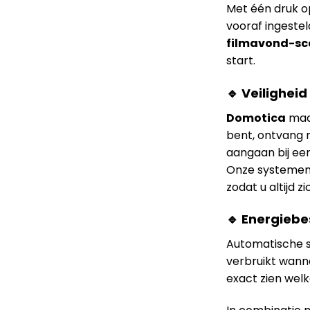
Met één druk op
vooraf ingeste
filmavond-sc
start.
🔹 Veiligheid
Domotica
maak
bent, ontvang 
aangaan bij ee
Onze systemen
zodat u altijd z
🔹 Energieb
Automatische s
verbruikt wanne
exact zien welk