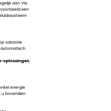
elijk aan. Via
ijvoorbeeld een
geluidssysteem
op vakantie
g automatisch
-oplossingen
,
enkel energie
 u bovendien