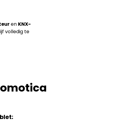
teur
en
KNX-
f volledig te
domotica
blet: