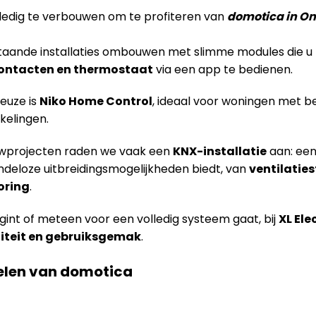
lledig te verbouwen om te profiteren van
domotica in On
taande installaties ombouwen met slimme modules die u 
contacten en thermostaat
via een app te bedienen.
euze is
Niko Home Control
, ideaal voor woningen met b
kelingen.
wprojecten raden we vaak een
KNX-installatie
aan: een
ndeloze uitbreidingsmogelijkheden biedt, van
ventilatie
oring
.
egint of meteen voor een volledig systeem gaat, bij
XL Ele
iteit en gebruiksgemak
.
delen van domotica