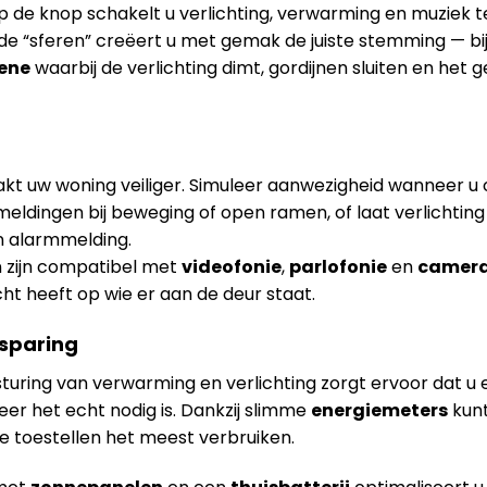
 de knop schakelt u verlichting, verwarming en muziek teg
lde “sferen” creëert u met gemak de juiste stemming — b
ene
waarbij de verlichting dimt, gordijnen sluiten en het 
t uw woning veiliger. Simuleer aanwezigheid wanneer u 
meldingen bij beweging of open ramen, of laat verlichtin
n alarmmelding.
 zijn compatibel met
videofonie
,
parlofonie
en
camera
icht heeft op wie er aan de deur staat.
esparing
turing van verwarming en verlichting zorgt ervoor dat u 
er het echt nodig is. Dankzij slimme
energiemeters
kunt
e toestellen het meest verbruiken.