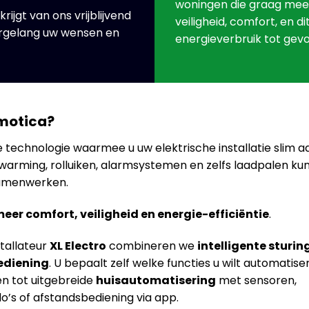
woningen die graag meer
jgt van ons vrijblijvend
veiligheid, comfort, en d
argelang uw wensen en
energieverbruik tot gevo
omotica?
e technologie waarmee u uw elektrische installatie slim a
rwarming, rolluiken, alarmsystemen en zelfs laadpalen ku
amenwerken.
eer comfort, veiligheid en energie-efficiëntie
.
stallateur
XL Electro
combineren we
intelligente sturin
ediening
. U bepaalt zelf welke functies u wilt automatise
en tot uitgebreide
huisautomatisering
met sensoren,
 of afstandsbediening via app.