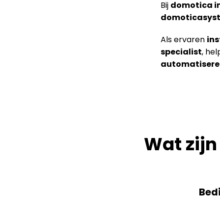
Bij
domotica in
domoticasys
Als ervaren
in
specialist
, he
automatisere
Wat zij
Bedi