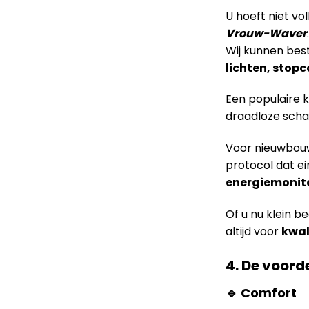
U hoeft niet vo
Vrouw-Waver
.
Wij kunnen bes
lichten, stop
Een populaire k
draadloze scha
Voor nieuwbou
protocol dat ei
energiemonit
Of u nu klein b
altijd voor
kwal
4. De voor
🔹 Comfort