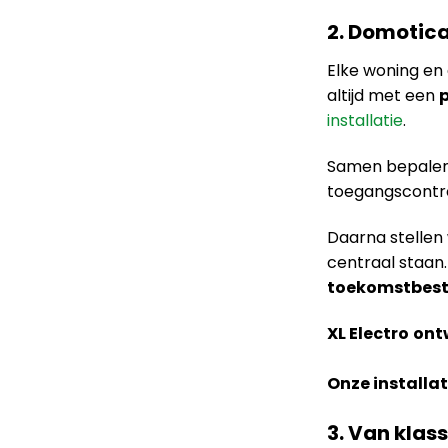
2. Domotic
Elke woning en
altijd met een
p
installatie
.
Samen bepalen 
toegangscontrol
Daarna stellen
centraal staan
toekomstbes
XL Electro
ont
Onze installa
3. Van klas