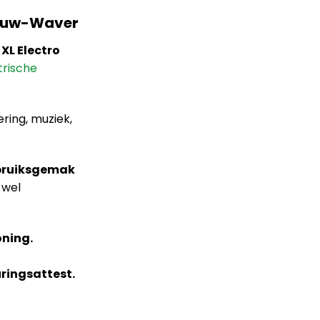
rouw-Waver
j
XL Electro
trische
ring, muziek,
bruiksgemak
 wel
ning.
ringsattest.