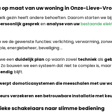
a op maat van uw woning in Onze-Lieve-V
 elk gezin heeft andere behoeften. Daarom starten we bi
ersoonlijk gesprek
en
analyse van uw
bestaande elek
we de gewenste functies: verlichting, verwarming, zonwe
e, energiebeheer, beveiliging …
 we een
duidelijk plan
op waarin zowel
techniek
als
ge
. Zo bouwen we een systeem dat niet te complex is, maar
tendig
blijft.
werpt
domoticasystemen die meeschalen met uw wo
teurs
verzekeren
een betrouwbare installatie met keu
sieke schakelaars naar slimme bediening