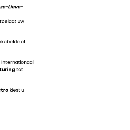
ze-Lieve-
toelaat uw
ekabelde of
 internationaal
sturing
tot
ctro
kiest u