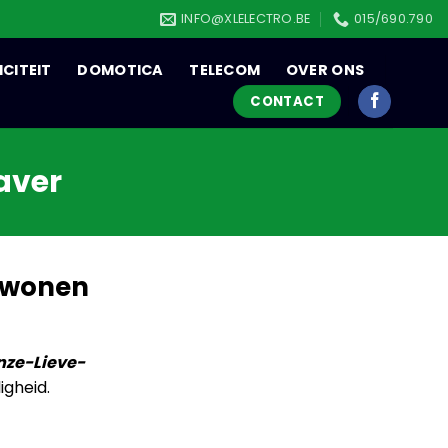
INFO@XLELECTRO.BE
015/690.790
ICITEIT
DOMOTICA
TELECOM
OVER ONS
CONTACT
aver
 wonen
nze-Lieve-
igheid.