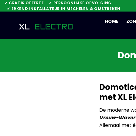
Skip
✔ GRATIS OFFERTE
✔ PERSOONLIJKE OPVOLGING
✔ ERKEND INSTALLATEUR IN MECHELEN & OMSTREKEN
to
content
HOME
ZON
Dom
Domotic
met XL E
De moderne won
Vrouw-Waver
Allemaal met é