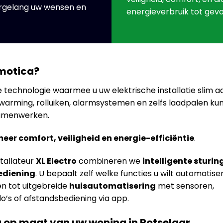
argelang uw wensen en
energieverbruik tot gevo
omotica?
e technologie waarmee u uw elektrische installatie slim a
rwarming, rolluiken, alarmsystemen en zelfs laadpalen ku
amenwerken.
eer comfort, veiligheid en energie-efficiëntie
.
stallateur
XL Electro
combineren we
intelligente sturin
ediening
. U bepaalt zelf welke functies u wilt automatise
en tot uitgebreide
huisautomatisering
met sensoren,
 of afstandsbediening via app.
 op maat van uw woning in Rotselaar