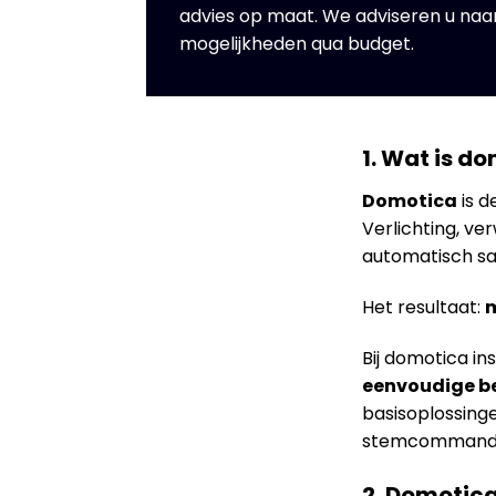
advies op maat. We adviseren u na
mogelijkheden qua budget.
1. Wat is d
Domotica
is d
Verlichting, ve
automatisch s
Het resultaat:
m
Bij domotica in
eenvoudige b
basisoplossing
stemcommando’s
2. Domotica