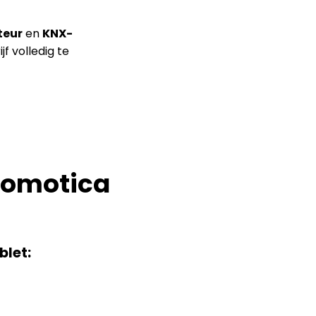
teur
en
KNX-
f volledig te
domotica
blet: