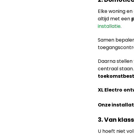
Elke woning en
altijd met een
p
installatie
.
Samen bepalen 
toegangscontrol
Daarna stellen
centraal staan
toekomstbes
XL Electro
ont
Onze installa
3. Van klas
U hoeft niet vo