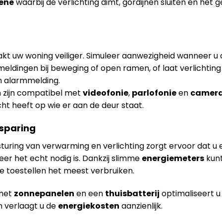
ene
waarbij de verlichting dimt, gordijnen sluiten en het 
t uw woning veiliger. Simuleer aanwezigheid wanneer u 
meldingen bij beweging of open ramen, of laat verlichtin
n alarmmelding.
 zijn compatibel met
videofonie
,
parlofonie
en
camera
icht heeft op wie er aan de deur staat.
esparing
turing van verwarming en verlichting zorgt ervoor dat u 
er het echt nodig is. Dankzij slimme
energiemeters
kunt
e toestellen het meest verbruiken.
 met
zonnepanelen
en een
thuisbatterij
optimaliseert u
 verlaagt u de
energiekosten
aanzienlijk.