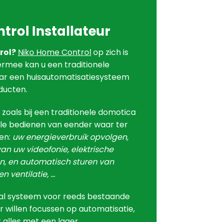
trol Installateur
rol?
Niko Home Control
op zich is
rmee kan u een traditionele
ar een huisautomatisatiesysteem
ducten.
t zoals bij een traditionele domotica
rale bedienen van eender waar ter
ren:
uw energieverbruik opvolgen,
n uw videofonie, elektrische
en, en automatisch sturen van
n ventilatie, …
eaal systeem voor reeds bestaande
 willen focussen op automatisatie,
it alles met een lager