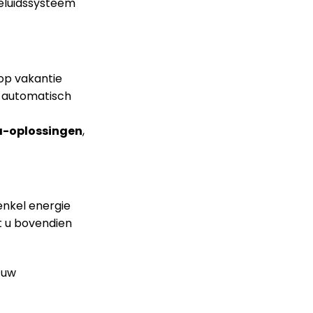
geluidssysteem
op vakantie
g automatisch
-oplossingen
,
enkel energie
 u bovendien
 uw