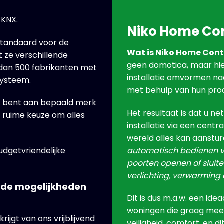
t
KNX
.
Niko Home Con
standaard voor de
Wat is Niko Home Cont
 ze verschillende
geen domotica, maar hie
 dan 500 fabrikanten met
installatie omvormen na
systeem.
met behulp van hun pro
en bent aan bepaald merk
Het resultaat is dat u ne
r ruime keuze om alles
installatie via een cent
wereld alles kan aanstu
automatisch bedienen va
udgetvriendelijke
poorten openen of sluit
verlichting, verwarming e
 de mogelijkheden
Dit is dus m.a.w. een id
woningen die graag meer
jgt van ons vrijblijvend
veiligheid, comfort, en d