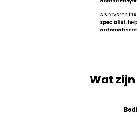
domoticasys
Als ervaren
in
specialist
, he
automatisere
Wat zij
Bedi