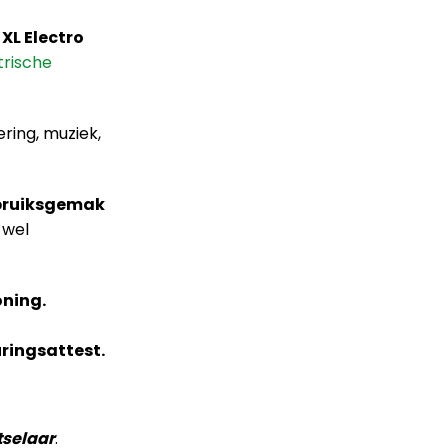
j
XL Electro
trische
ring, muziek,
bruiksgemak
 wel
ning.
ringsattest.
tselaar
.