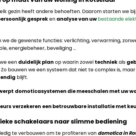
 elk gezin heeft andere behoeften. Daarom starten we bi
ersoonlijk gesprek
en
analyse van uw
bestaande elek
we de gewenste functies: verlichting, verwarming, zonwe
e, energiebeheer, beveiliging …
 we een
duidelijk plan
op waarin zowel
techniek
als
ge
. Zo bouwen we een systeem dat niet te complex is, maar
tendig
blijft.
werpt
domoticasystemen die meeschalen met uw wo
teurs
verzekeren
een betrouwbare installatie met keu
sieke schakelaars naar slimme bediening
lledig te verbouwen om te profiteren van
domotica in Ro