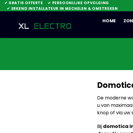
Skip
✔ GRATIS OFFERTE
✔ PERSOONLIJKE OPVOLGING
✔ ERKEND INSTALLATEUR IN MECHELEN & OMSTREKEN
to
content
HOME
ZON
Domotica
De moderne won
u van maximaal
knop of via uw
Bij
domotica in