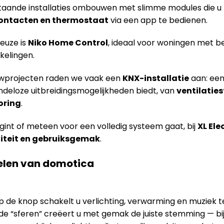
taande installaties ombouwen met slimme modules die u 
contacten en thermostaat
via een app te bedienen.
euze is
Niko Home Control
, ideaal voor woningen met b
kelingen.
wprojecten raden we vaak een
KNX-installatie
aan: een
ndeloze uitbreidingsmogelijkheden biedt, van
ventilatie
oring
.
egint of meteen voor een volledig systeem gaat, bij
XL Ele
iteit en gebruiksgemak
.
delen van domotica
 de knop schakelt u verlichting, verwarming en muziek teg
lde “sferen” creëert u met gemak de juiste stemming — b