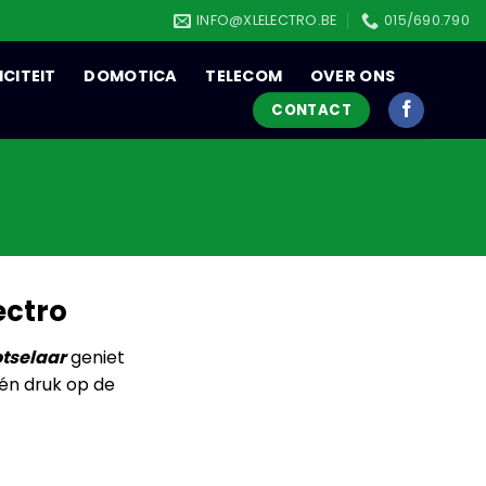
INFO@XLELECTRO.BE
015/690.790
ICITEIT
DOMOTICA
TELECOM
OVER ONS
CONTACT
ectro
otselaar
geniet
één druk op de