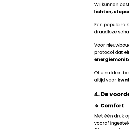
Wij kunnen bes
lichten, stop
Een populaire k
draadloze scha
Voor nieuwbou
protocol dat ei
energiemonit
Of u nu klein b
altijd voor
kwal
4. De voor
🔹 Comfort
Met één druk op
vooraf ingeste