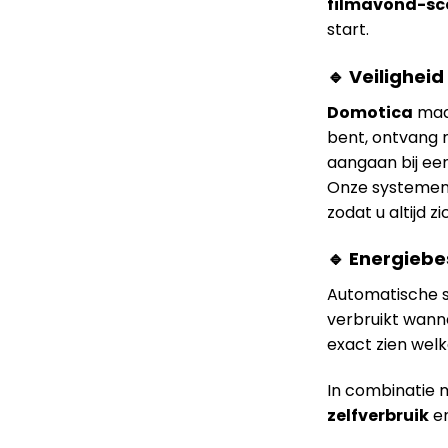
filmavond-sc
start.
🔹 Veiligheid
Domotica
maak
bent, ontvang 
aangaan bij ee
Onze systemen
zodat u altijd z
🔹 Energieb
Automatische s
verbruikt wanne
exact zien welk
In combinatie
zelfverbruik
en