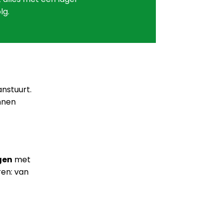
lg.
anstuurt.
nnen
gen
met
ren: van