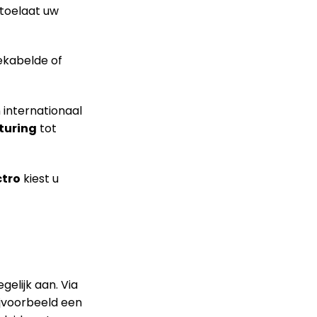
toelaat uw
ekabelde of
 internationaal
sturing
tot
ctro
kiest u
elijk aan. Via
ijvoorbeeld een