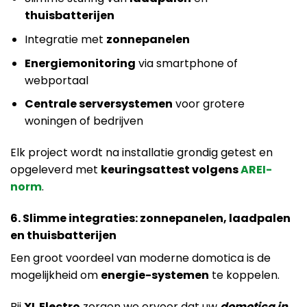
thuisbatterijen
Integratie met
zonnepanelen
Energiemonitoring
via smartphone of
webportaal
Centrale serversystemen
voor grotere
woningen of bedrijven
Elk project wordt na installatie grondig getest en
opgeleverd met
keuringsattest volgens
AREI-
norm
.
6. Slimme integraties: zonnepanelen, laadpalen
en thuisbatterijen
Een groot voordeel van moderne domotica is de
mogelijkheid om
energie-systemen
te koppelen.
Bij
XL Electro
zorgen we ervoor dat uw
domotica in