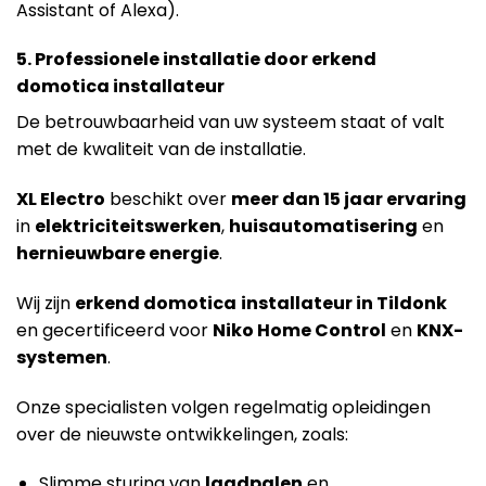
Assistant of Alexa).
5. Professionele installatie door erkend
domotica installateur
De betrouwbaarheid van uw systeem staat of valt
met de kwaliteit van de installatie.
X
L Electro
beschikt over
meer dan 15 jaar ervaring
in
elektriciteitswerken
,
huisautomatisering
en
hernieuwbare energie
.
Wij zijn
erkend domotica
installateur in Tildonk
en gecertificeerd voor
Niko Home Control
en
KNX-
systemen
.
Onze specialisten volgen regelmatig opleidingen
over de nieuwste ontwikkelingen, zoals:
Slimme sturing van
laadpalen
en