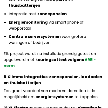
thuisbatterijen
Integratie met
zonnepanelen
Energiemonitoring
via smartphone of
webportaal
Centrale serversystemen
voor grotere
woningen of bedrijven
Elk project wordt na installatie grondig getest en
opgeleverd met
keuringsattest volgens
AREI-
norm
.
6. Slimme integraties: zonnepanelen, laadpalen
en thuisbatterijen
Een groot voordeel van moderne domotica is de
mogelijkheid om
energie-systemen
te koppelen.
Bij
XL Electro
zorgen we ervoor dat uw
domotica in