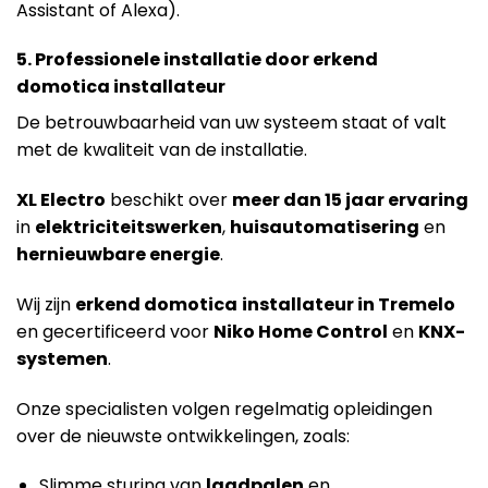
Assistant of Alexa).
5. Professionele installatie door erkend
domotica installateur
De betrouwbaarheid van uw systeem staat of valt
met de kwaliteit van de installatie.
X
L Electro
beschikt over
meer dan 15 jaar ervaring
in
elektriciteitswerken
,
huisautomatisering
en
hernieuwbare energie
.
Wij zijn
erkend domotica
installateur in Tremelo
en gecertificeerd voor
Niko Home Control
en
KNX-
systemen
.
Onze specialisten volgen regelmatig opleidingen
over de nieuwste ontwikkelingen, zoals:
Slimme sturing van
laadpalen
en