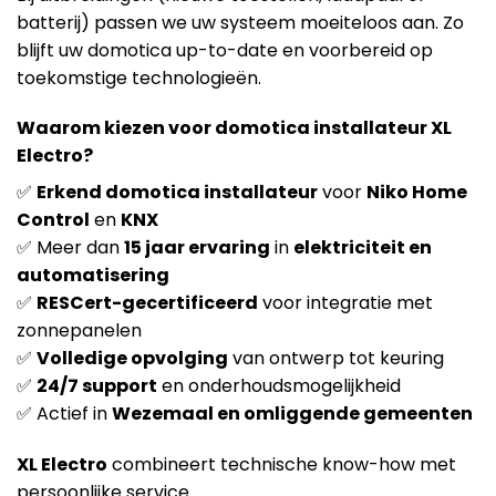
batterij) passen we uw systeem moeiteloos aan. Zo
blijft uw domotica up-to-date en voorbereid op
toekomstige technologieën.
Waarom kiezen voor domotica installateur XL
Electro?
✅
Erkend domotica installateur
voor
Niko Home
Control
en
KNX
✅ Meer dan
15 jaar ervaring
in
elektriciteit en
automatisering
✅
RESCert-gecertificeerd
voor integratie met
zonnepanelen
✅
Volledige opvolging
van ontwerp tot keuring
✅
24/7 support
en onderhoudsmogelijkheid
✅ Actief in
Wezemaal en omliggende gemeenten
XL Electro
combineert technische know-how met
persoonlijke service.