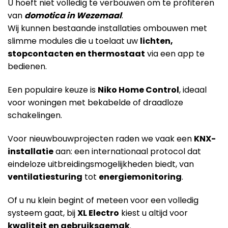
U hoeft niet volledig te verbouwen om te profiteren
van
domotica in Wezemaal
.
Wij kunnen bestaande installaties ombouwen met
slimme modules die u toelaat uw
lichten,
stopcontacten en thermostaat
via een app te
bedienen.
Een populaire keuze is
Niko Home Control
, ideaal
voor woningen met bekabelde of draadloze
schakelingen.
Voor nieuwbouwprojecten raden we vaak een
KNX-
installatie
aan: een internationaal protocol dat
eindeloze uitbreidingsmogelijkheden biedt, van
ventilatiesturing
tot
energiemonitoring
.
Of u nu klein begint of meteen voor een volledig
systeem gaat, bij
XL Electro
kiest u altijd voor
kwaliteit en gebruiksgemak
.