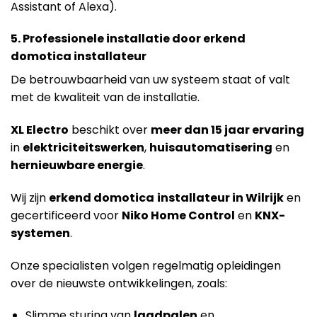
Assistant of Alexa).
5. Professionele installatie door erkend
domotica installateur
De betrouwbaarheid van uw systeem staat of valt
met de kwaliteit van de installatie.
X
L Electro
beschikt over
meer dan 15 jaar ervaring
in
elektriciteitswerken
,
huisautomatisering
en
hernieuwbare energie
.
Wij zijn
erkend domotica
installateur in Wilrijk
en
gecertificeerd voor
Niko Home Control
en
KNX-
systemen
.
Onze specialisten volgen regelmatig opleidingen
over de nieuwste ontwikkelingen, zoals:
Slimme sturing van
laadpalen
en