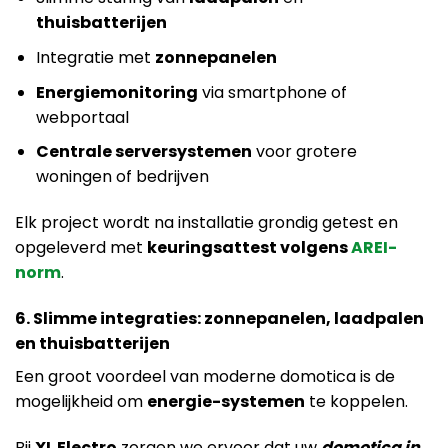
thuisbatterijen
Integratie met
zonnepanelen
Energiemonitoring
via smartphone of
webportaal
Centrale serversystemen
voor grotere
woningen of bedrijven
Elk project wordt na installatie grondig getest en
opgeleverd met
keuringsattest volgens
AREI-
norm
.
6. Slimme integraties: zonnepanelen, laadpalen
en thuisbatterijen
Een groot voordeel van moderne domotica is de
mogelijkheid om
energie-systemen
te koppelen.
Bij
XL Electro
zorgen we ervoor dat uw
domotica in