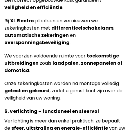
Een correct opgebouwde kast garandeert
veiligheid en efficiëntie
.
Bij
XL Electro
plaatsen en vernieuwen we
zekeringkasten met
differentieelschakelaars
,
automatische zekeringen
en
overspanningsbeveiliging
.
We voorzien voldoende ruimte voor
toekomstige
uitbreidingen
zoals
laadpalen, zonnepanelen of
domotica
.
Onze zekeringkasten worden na montage volledig
getest en gekeurd
, zodat u gerust kunt zijn over de
veiligheid van uw woning.
6. Verlichting – functioneel en sfeervol
Verlichting is meer dan enkel praktisch: ze bepaalt
de
sfeer, uitstraling en energie-efficiëntie
van uw