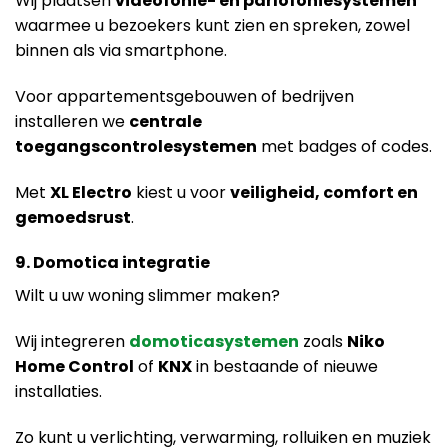
Wij plaatsen
videofonie- en parlofoniesystemen
waarmee u bezoekers kunt zien en spreken, zowel
binnen als via smartphone.
Voor appartementsgebouwen of bedrijven
installeren we
centrale
toegangscontrolesystemen
met badges of codes.
Met
XL Electro
kiest u voor
veiligheid, comfort en
gemoedsrust
.
9. Domotica integratie
Wilt u uw woning slimmer maken?
Wij integreren
domoticasystemen
zoals
Niko
Home Control
of
KNX
in bestaande of nieuwe
installaties.
Zo kunt u verlichting, verwarming, rolluiken en muziek