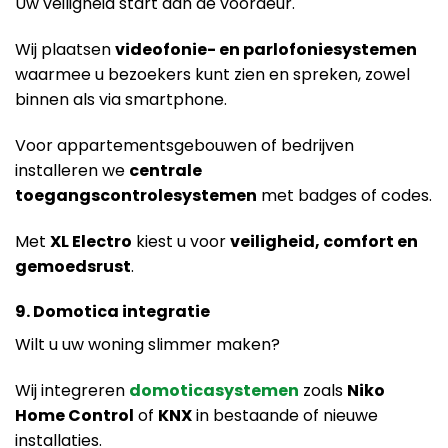
Uw veiligheid start aan de voordeur.
Wij plaatsen
videofonie- en parlofoniesystemen
waarmee u bezoekers kunt zien en spreken, zowel
binnen als via smartphone.
Voor appartementsgebouwen of bedrijven
installeren we
centrale
toegangscontrolesystemen
met badges of codes.
Met
XL Electro
kiest u voor
veiligheid, comfort en
gemoedsrust
.
9. Domotica integratie
Wilt u uw woning slimmer maken?
Wij integreren
domoticasystemen
zoals
Niko
Home Control
of
KNX
in bestaande of nieuwe
installaties.