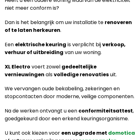
Heeft u een oudere woning waarvan de elektriciteit
niet meer conform is?
Dan is het belangrijk om uw installatie te
renoveren
of te laten herkeuren
.
Een
elektrische keuring
is verplicht bij
verkoop,
verhuur of uitbreiding
van uw woning.
XL Electro
voert zowel
gedeeltelijke
vernieuwingen
als
volledige renovaties
uit.
We vervangen oude bekabeling, zekeringen en
stopcontacten door moderne, veilige componenten.
Na de werken ontvangt u een
conformiteitsattest
,
goedgekeurd door een erkend keuringsorganisme.
U kunt ook kiezen voor
een upgrade met
domotica