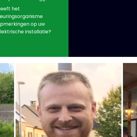
eeft het
euringsorganisme
pmerkingen op uw
lektrische installatie?