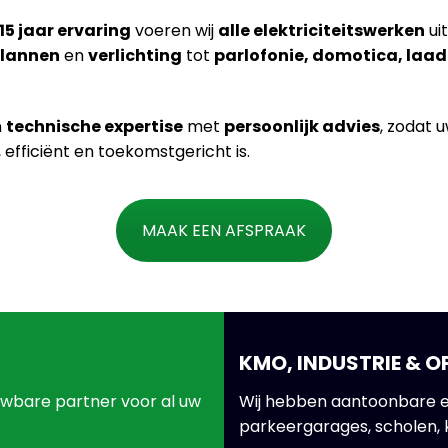
15 jaar ervaring
voeren wij
alle elektriciteitswerken
uit
plannen
en
verlichting
tot
parlofonie, domotica, laad
n
technische expertise
met
persoonlijk advies
, zodat 
ig, efficiënt en toekomstgericht is.
MAAK EEN AFSPRAAK
KMO, INDUSTRIE & 
uwbare partner voor al uw
Wij hebben aantoonbare e
parkeergarages, scholen, 