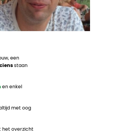
ouw, een
iciens
staan
n
en enkel
 altijd met oog
ft het overzicht