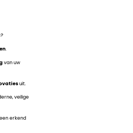
s?
ren
.
ng
van uw
ovaties
uit.
rne, veilige
 een erkend