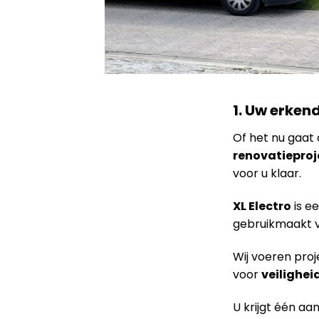
1. Uw erken
Of het nu gaa
renovatieproj
voor u klaar.
XL Electro
is e
gebruikmaakt 
Wij voeren proj
voor
veilighei
U krijgt één a