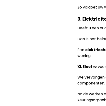
Zo voldoet uw 
3. Elektrici
Heeft u een oud
Dan is het bela
Een
elektrisch
woning.
XL Electro
voer
We vervangen o
componenten.
Na de werken 
keuringsorgani