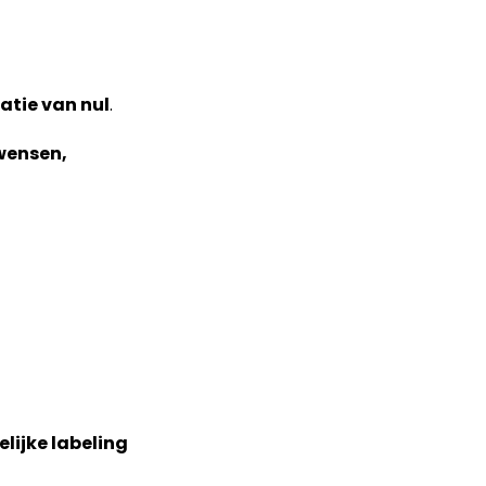
latie van nul
.
wensen,
elijke labeling