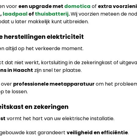
zen voor
een upgrade met
domotica
of
extra voorzien
n
,
laadpaal
of
thuisbatterij
.
Wij voorzien meteen de nod
odat u later makkelijk kunt uitbreiden.
 herstellingen elektriciteit
n altijd op het verkeerde moment.
dat niet werkt, kortsluiting in de zekeringkast of uitgeval
ens in Haacht
zijn snel ter plaatse.
 over
professionele meetapparatuur
om het probleem
op te lossen.
teitskast en zekeringen
st
vormt het hart van uw elektrische installatie.
pgebouwde kast garandeert
veiligheid en efficiëntie
.