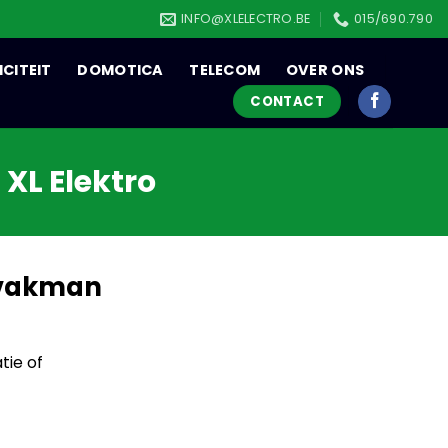
INFO@XLELECTRO.BE
015/690.790
ICITEIT
DOMOTICA
TELECOM
OVER ONS
CONTACT
 XL Elektro
n vakman
tie of