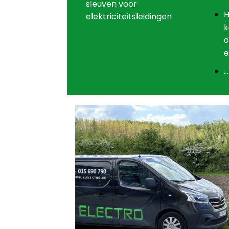
sleuven voor
H
elektriciteitsleidingen
k
o
e
…