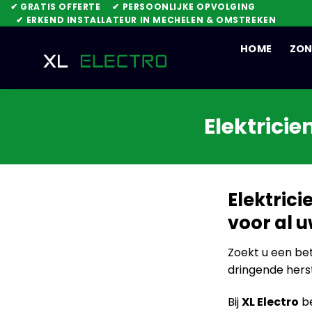
Skip
✔ GRATIS OFFERTE
✔ PERSOONLIJKE OPVOLGING
✔ ERKEND INSTALLATEUR IN MECHELEN & OMSTREKEN
to
content
HOME
ZON
Elektricie
Elektric
voor al u
Zoekt u een b
dringende hers
Bij
XL Electro
be