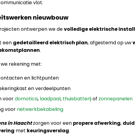
 communicatie vlot.
iteitswerken nieuwbouw
projecten ontwerpen we de
volledige elektrische instal
t een
gedetailleerd elektrisch plan
, afgestemd op uw
toekomstplannen
.
 we rekening met:
contacten en lichtpunten
zekeringkast en verdeelpunten
n voor
domotica
,
laadpaal
,
thuisbatterij
of
zonnepanelen
ng voor
netwerkbekabeling
ens in Haacht
zorgen voor een
propere afwerking
,
duid
vering
met
keuringsverslag
.