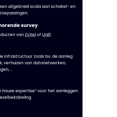
 een uitgebreid scala aan schakel- en
toepassingen.
jhorende survey
oducten van
ZyXel
of
Unifi
.
 infrastructuur zoals bv. de aanleg
k, verhuizen van datanetwerken,
gen, …
in house expertise” voor het aanleggen
vezelbekabeling.