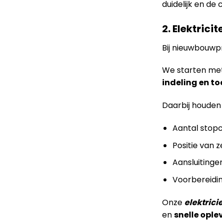
duidelijk en de
2. Elektric
Bij nieuwbouw
We starten me
indeling en 
Daarbij houden
Aantal stop
Positie van 
Aansluitinge
Voorbereidi
Onze
elektrici
en
snelle ople