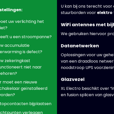
U kan bij ons terecht voor
stellingen:
stuurborden voor
elektro
oet uw verlichting het
WiFi antennes met bi
iet?
We gebruiken hiervoor pr
eeft u een stroompanne?
Datanetwerken
w accumulatie
erwarming is defect?
Oplossingen voor uw gehele
w zekeringkast
van een draadloos netwer
unctioneert niet naar
noodstroop UPS voorzienin
ehoren?
Glazvezel
r moet een nieuwe
chakelaar geïnstalleerd
XL Electro beschikt over “
orden?
en fusion splicen van glas
topcontacten bijplaatsen
ichtpunten verleggen