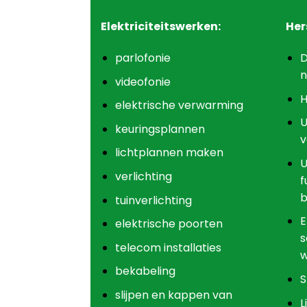
Elektriciteitswerken:
Her
parlofonie
D
n
videofonie
H
elektrische verwarming
U
keuringsplannen
v
lichtplannen maken
U
verlichting
f
b
tuinverlichting
E
elektrische poorten
s
telecom installaties
w
bekabeling
S
slijpen en kappen van
L