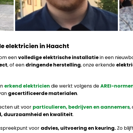
de elektricien in Haacht
t om een
volledige elektrische installatie
in een nieuwb
ect
, of een
dringende herstelling
, onze erkende
elektr
en
erkend elektricien
die werkt volgens de
AREI-norme
van
gecertificeerde materialen
.
ecten uit voor
particulieren, bedrijven en aannemers
,
d, duurzaamheid en kwaliteit
.
anspreekpunt voor
advies, uitvoering en keuring.
Zo blij