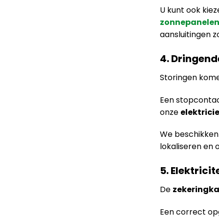
U kunt ook kie
zonnepanele
aansluitingen z
4. Dringende
Storingen kome
Een stopcontact 
onze
elektrici
We beschikken
lokaliseren en 
5. Elektrici
De
zekeringka
Een correct o