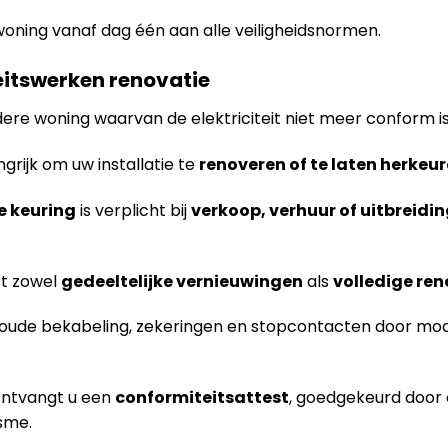
woning vanaf dag één aan alle veiligheidsnormen.
teitswerken renovatie
ere woning waarvan de elektriciteit niet meer conform i
ngrijk om uw installatie te
renoveren of te laten herkeu
e keuring
is verplicht bij
verkoop, verhuur of uitbreidi
t zowel
gedeeltelijke vernieuwingen
als
volledige ren
ude bekabeling, zekeringen en stopcontacten door mode
ontvangt u een
conformiteitsattest
, goedgekeurd door
sme.