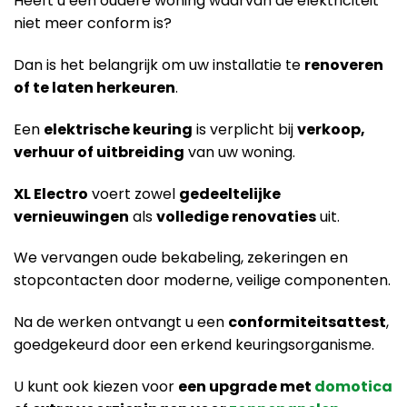
Heeft u een oudere woning waarvan de elektriciteit
niet meer conform is?
Dan is het belangrijk om uw installatie te
renoveren
of te laten herkeuren
.
Een
elektrische keuring
is verplicht bij
verkoop,
verhuur of uitbreiding
van uw woning.
XL Electro
voert zowel
gedeeltelijke
vernieuwingen
als
volledige renovaties
uit.
We vervangen oude bekabeling, zekeringen en
stopcontacten door moderne, veilige componenten.
Na de werken ontvangt u een
conformiteitsattest
,
goedgekeurd door een erkend keuringsorganisme.
U kunt ook kiezen voor
een upgrade met
domotica