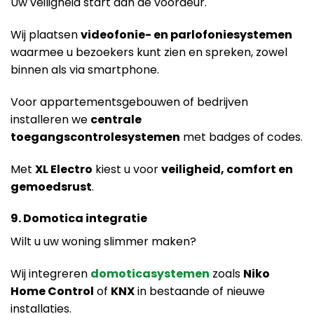
Uw veiligheid start aan de voordeur.
Wij plaatsen
videofonie- en parlofoniesystemen
waarmee u bezoekers kunt zien en spreken, zowel
binnen als via smartphone.
Voor appartementsgebouwen of bedrijven
installeren we
centrale
toegangscontrolesystemen
met badges of codes.
Met
XL Electro
kiest u voor
veiligheid, comfort en
gemoedsrust
.
9. Domotica integratie
Wilt u uw woning slimmer maken?
Wij integreren
domoticasystemen
zoals
Niko
Home Control
of
KNX
in bestaande of nieuwe
installaties.