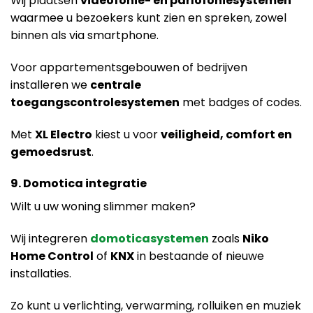
Wij plaatsen
videofonie- en parlofoniesystemen
waarmee u bezoekers kunt zien en spreken, zowel
binnen als via smartphone.
Voor appartementsgebouwen of bedrijven
installeren we
centrale
toegangscontrolesystemen
met badges of codes.
Met
XL Electro
kiest u voor
veiligheid, comfort en
gemoedsrust
.
9. Domotica integratie
Wilt u uw woning slimmer maken?
Wij integreren
domoticasystemen
zoals
Niko
Home Control
of
KNX
in bestaande of nieuwe
installaties.
Zo kunt u verlichting, verwarming, rolluiken en muziek