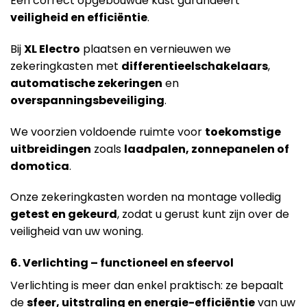
Een correct opgebouwde kast garandeert
veiligheid en efficiëntie
.
Bij
XL Electro
plaatsen en vernieuwen we
zekeringkasten met
differentieelschakelaars
,
automatische zekeringen
en
overspanningsbeveiliging
.
We voorzien voldoende ruimte voor
toekomstige
uitbreidingen
zoals
laadpalen, zonnepanelen of
domotica
.
Onze zekeringkasten worden na montage volledig
getest en gekeurd
, zodat u gerust kunt zijn over de
veiligheid van uw woning.
6. Verlichting – functioneel en sfeervol
Verlichting is meer dan enkel praktisch: ze bepaalt
de
sfeer, uitstraling en energie-efficiëntie
van uw