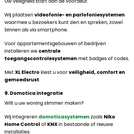
Uw veiligheid start aan de voordeur.
Wij plaatsen
videofonie- en parlofoniesystemen
waarmee u bezoekers kunt zien en spreken, zowel
binnen als via smartphone.
Voor appartementsgebouwen of bedrijven
installeren we
centrale
toegangscontrolesystemen
met badges of codes.
Met
XL Electro
kiest u voor
veiligheid, comfort en
gemoedsrust
.
9. Domotica integratie
Wilt u uw woning slimmer maken?
Wij integreren
domoticasystemen
zoals
Niko
Home Control
of
KNX
in bestaande of nieuwe
installaties.