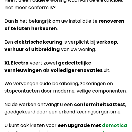
Heeft u een oudere woning waarvan de elektriciteit
niet meer conform is?
Dan is het belangrijk om uw installatie te
renoveren
of te laten herkeuren
.
Een
elektrische keuring
is verplicht bij
verkoop,
verhuur of uitbreiding
van uw woning.
XL Electro
voert zowel
gedeeltelijke
vernieuwingen
als
volledige renovaties
uit.
We vervangen oude bekabeling, zekeringen en
stopcontacten door moderne, veilige componenten.
Na de werken ontvangt u een
conformiteitsattest
,
goedgekeurd door een erkend keuringsorganisme.
U kunt ook kiezen voor
een upgrade met
domotica