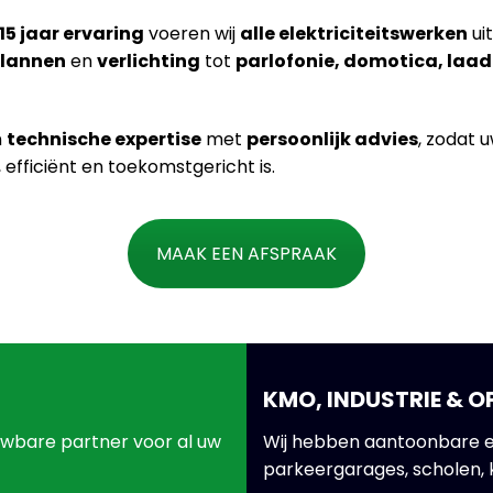
15 jaar ervaring
voeren wij
alle elektriciteitswerken
uit
plannen
en
verlichting
tot
parlofonie, domotica, laad
n
technische expertise
met
persoonlijk advies
, zodat 
ig, efficiënt en toekomstgericht is.
MAAK EEN AFSPRAAK
KMO, INDUSTRIE & 
uwbare partner voor al uw
Wij hebben aantoonbare e
parkeergarages, scholen, 