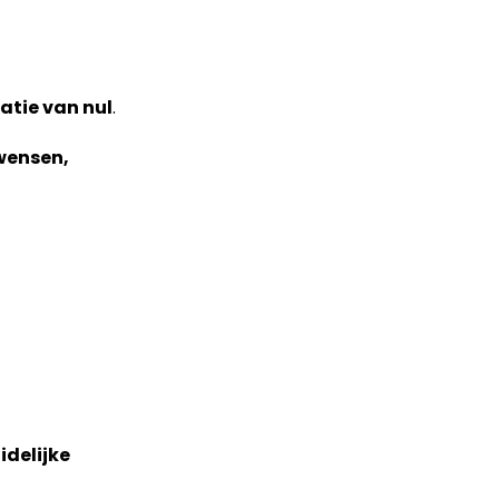
latie van nul
.
wensen,
idelijke