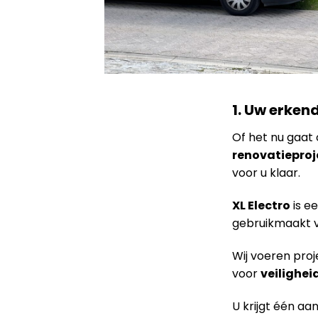
1. Uw erkend
Of het nu gaa
renovatieproj
voor u klaar.
XL Electro
is e
gebruikmaakt 
Wij voeren proj
voor
veilighei
U krijgt één a