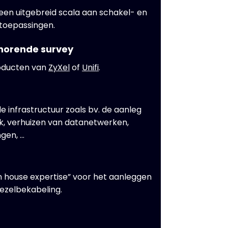
 een uitgebreid scala aan schakel- en
toepassingen.
jhorende survey
oducten van
ZyXel
of
Unifi
.
 infrastructuur zoals bv. de aanleg
k, verhuizen van datanetwerken,
gen, …
in house expertise” voor het aanleggen
vezelbekabeling.