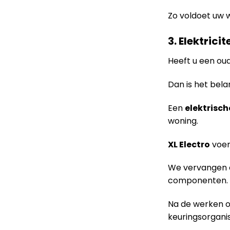
Zo voldoet uw 
3. Elektrici
Heeft u een oud
Dan is het bela
Een
elektrisch
woning.
XL Electro
voer
We vervangen o
componenten.
Na de werken 
keuringsorgani