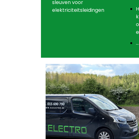
sleuven voor
H
elektriciteitsleidingen
k
o
e
…