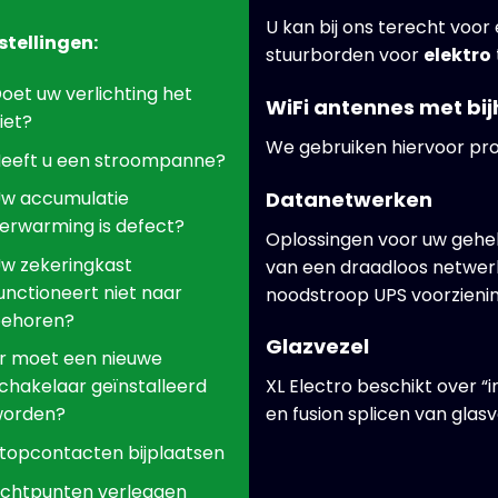
U kan bij ons terecht voor
stellingen:
stuurborden voor
elektro
oet uw verlichting het
WiFi antennes met bi
iet?
We gebruiken hiervoor pr
eeft u een stroompanne?
Datanetwerken
w accumulatie
erwarming is defect?
Oplossingen voor uw gehele
w zekeringkast
van een draadloos netwer
unctioneert niet naar
noodstroop UPS voorzienin
ehoren?
Glazvezel
r moet een nieuwe
chakelaar geïnstalleerd
XL Electro beschikt over “
orden?
en fusion splicen van glas
topcontacten bijplaatsen
ichtpunten verleggen