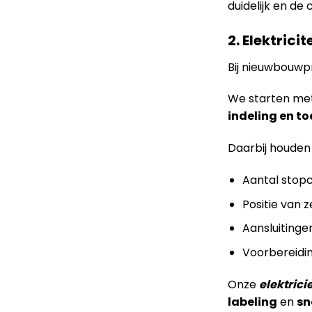
duidelijk en de
2. Elektric
Bij nieuwbouw
We starten me
indeling en 
Daarbij houden
Aantal stop
Positie van 
Aansluitinge
Voorbereidi
Onze
elektrici
labeling
en
sn