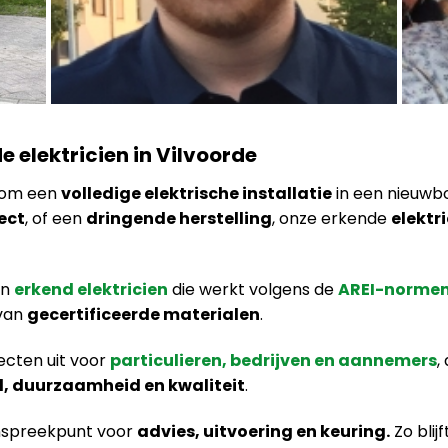
e elektricien in Vilvoorde
t om een
volledige elektrische installatie
in een nieuwb
ect
, of een
dringende herstelling
, onze erkende
elektr
en
erkend elektricien
die werkt volgens de
AREI-norme
van
gecertificeerde materialen
.
ecten uit voor
particulieren, bedrijven en aannemers
,
d, duurzaamheid en kwaliteit
.
anspreekpunt voor
advies, uitvoering en keuring.
Zo blij