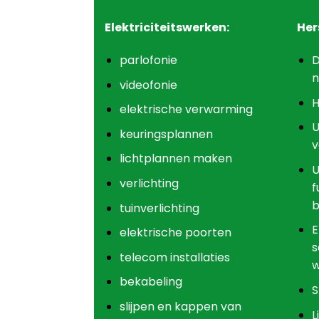
Elektriciteitswerken:
Her
parlofonie
D
n
videofonie
H
elektrische verwarming
U
keuringsplannen
v
lichtplannen maken
U
verlichting
f
b
tuinverlichting
E
elektrische poorten
s
telecom installaties
w
bekabeling
S
slijpen en kappen van
L