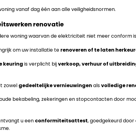
woning vanaf dag één aan alle veiligheidsnormen.
teitswerken renovatie
ere woning waarvan de elektriciteit niet meer conform i
ngrijk om uw installatie te
renoveren of te laten herkeu
e keuring
is verplicht bij
verkoop, verhuur of uitbreidi
t zowel
gedeeltelijke vernieuwingen
als
volledige ren
ude bekabeling, zekeringen en stopcontacten door mode
ontvangt u een
conformiteitsattest
, goedgekeurd door
sme.