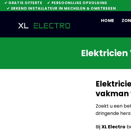
Skip
✔ GRATIS OFFERTE
✔ PERSOONLIJKE OPVOLGING
✔ ERKEND INSTALLATEUR IN MECHELEN & OMSTREKEN
to
content
HOME
ZON
Elektricien
Elektrici
vakman v
Zoekt u een b
dringende hers
Bij
XL Electro
be