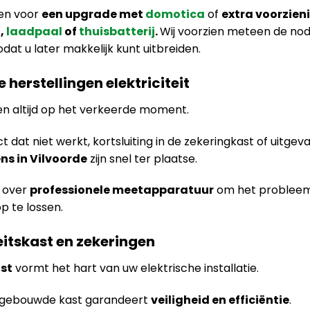
zen voor
een upgrade met
domotica
of
extra voorzien
n
,
laadpaal
of
thuisbatterij
.
Wij voorzien meteen de nod
odat u later makkelijk kunt uitbreiden.
 herstellingen elektriciteit
n altijd op het verkeerde moment.
dat niet werkt, kortsluiting in de zekeringkast of uitgeval
ens in Vilvoorde
zijn snel ter plaatse.
 over
professionele meetapparatuur
om het probleem
op te lossen.
teitskast en zekeringen
st
vormt het hart van uw elektrische installatie.
pgebouwde kast garandeert
veiligheid en efficiëntie
.