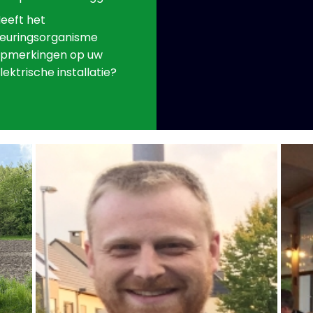
eeft het
euringsorganisme
pmerkingen op uw
lektrische installatie?