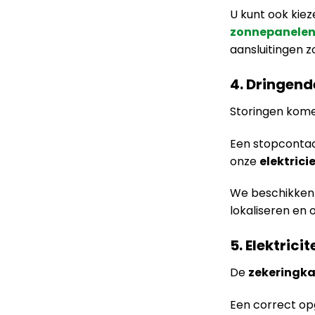
U kunt ook kie
zonnepanele
aansluitingen z
4. Dringende
Storingen kome
Een stopcontact 
onze
elektrici
We beschikken
lokaliseren en 
5. Elektrici
De
zekeringka
Een correct o