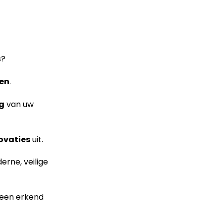
s?
ren
.
ng
van uw
ovaties
uit.
rne, veilige
 een erkend