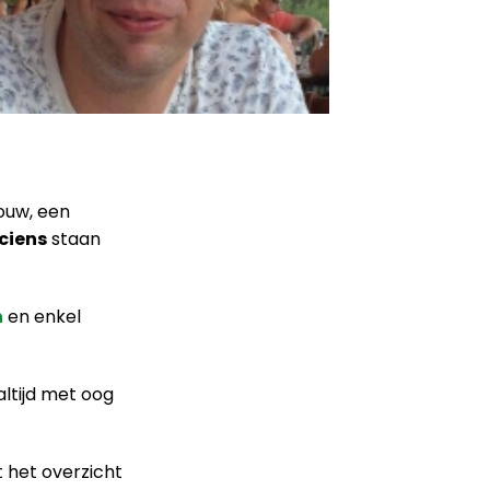
ouw, een
iciens
staan
n
en enkel
 altijd met oog
ft het overzicht