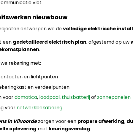
 communicatie vlot.
iteitswerken nieuwbouw
projecten ontwerpen we de
volledige elektrische instal
t een
gedetailleerd elektrisch plan
, afgestemd op uw
toekomstplannen
.
 we rekening met:
contacten en lichtpunten
zekeringkast en verdeelpunten
n voor
domotica
,
laadpaal
,
thuisbatterij
of
zonnepanelen
ng voor
netwerkbekabeling
ens in Vilvoorde
zorgen voor een
propere afwerking
,
du
elle oplevering
met
keuringsverslag
.