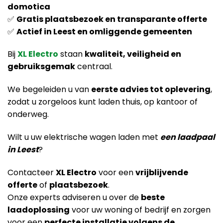
domotica
✅
Gratis plaatsbezoek en transparante offerte
✅
Actief in Leest en omliggende gemeenten
Bij
XL Electro
staan
kwaliteit, veiligheid en
gebruiksgemak
centraal.
We begeleiden u van
eerste advies tot oplevering
,
zodat u zorgeloos kunt laden thuis, op kantoor of
onderweg.
Wilt u uw elektrische wagen laden met
een laadpaal
in Leest
?
Contacteer
XL Electro
voor een
vrijblijvende
offerte
of
plaatsbezoek
.
Onze experts adviseren u over de
beste
laadoplossing
voor uw woning of bedrijf en zorgen
voor een
perfecte installatie volgens de