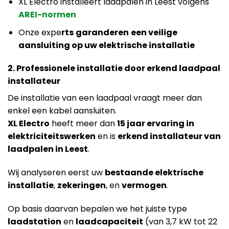
XL Electro installeert laadpalen in Leest volgens
AREI-normen
Onze expe
rts
garanderen
een veilige
aansluiting op uw elektrische installatie
2. Professionele installatie door erkend laadpaal
installateur
De installatie van een laadpaal vraagt meer dan
enkel een kabel aansluiten.
XL Electro
heeft meer dan
15 jaar ervaring in
elektriciteitswerken
en is
erkend installateur van
laadpalen in Leest
.
Wij analyseren eerst uw
bestaande elektrische
installatie
,
zekeringen
, en
vermogen
.
Op basis daarvan bepalen we het juiste type
laadstation
en
laadcapaciteit
(van 3,7 kW tot 22