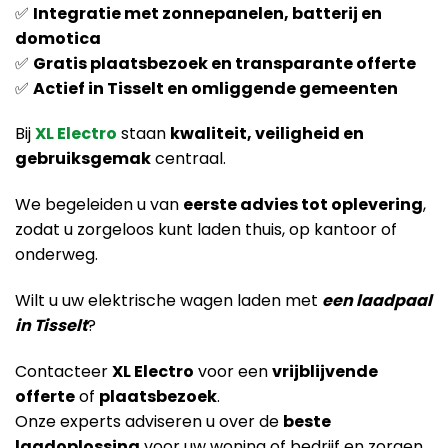
✅
Integratie met zonnepanelen, batterij en
domotica
✅
Gratis plaatsbezoek en transparante offerte
✅
Actief in Tisselt en omliggende gemeenten
Bij
XL Electro
staan
kwaliteit, veiligheid en
gebruiksgemak
centraal.
We begeleiden u van
eerste advies tot oplevering
,
zodat u zorgeloos kunt laden thuis, op kantoor of
onderweg.
Wilt u uw elektrische wagen laden met
een laadpaal
in Tisselt
?
Contacteer
XL Electro
voor een
vrijblijvende
offerte
of
plaatsbezoek
.
Onze experts adviseren u over de
beste
laadoplossing
voor uw woning of bedrijf en zorgen