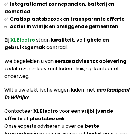
✅
Integratie met zonnepanelen, batterij en
domotica
✅
Gratis plaatsbezoek en transparante offerte
✅
Actief in Wilrijk en omliggende gemeenten
Bij
XL Electro
staan
kwaliteit, veiligheid en
gebruiksgemak
centraal.
We begeleiden u van
eerste advies tot oplevering
,
zodat u zorgeloos kunt laden thuis, op kantoor of
onderweg.
Wilt u uw elektrische wagen laden met
een laadpaal
in Wilrijk
?
Contacteer
XL Electro
voor een
vrijblijvende
offerte
of
plaatsbezoek
.
Onze experts adviseren u over de
beste
laadoplossing
voor uw woning of bedrijf en zorgen