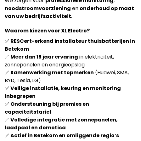
We zorgen voor
professionele monitoring
,
noodstroomvoorziening
en
onderhoud op maat
van uw bedrijfsactiviteit
.
Waarom kiezen voor XL Electro?
✅
RESCert-erkend installateur thuisbatterijen in
Betekom
✅
Meer dan 15 jaar ervaring
in elektriciteit,
zonnepanelen en energieopslag
✅
Samenwerking met topmerken
(Huawei, SMA,
BYD, Tesla, LG)
✅
Veilige installatie, keuring en monitoring
inbegrepen
✅
Ondersteuning bij premies en
capaciteitstarief
✅
Volledige integratie met zonnepanelen,
laadpaal en domotica
✅
Actief in Betekom en omliggende regio’s