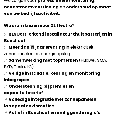
We zorgen voor
professionele monitoring
,
noodstroomvoorziening
en
onderhoud op maat
van uw bedrijfsactiviteit
.
Waarom kiezen voor XL Electro?
✅
RESCert-erkend installateur thuisbatterijen in
Boechout
✅
Meer dan 15 jaar ervaring
in elektriciteit,
zonnepanelen en energieopslag
✅
Samenwerking met topmerken
(Huawei, SMA,
BYD, Tesla, LG)
✅
Veilige installatie, keuring en monitoring
inbegrepen
✅
Ondersteuning bij premies en
capaciteitstarief
✅
Volledige integratie met zonnepanelen,
laadpaal en domotica
✅
Actief in Boechout en omliggende regio’s