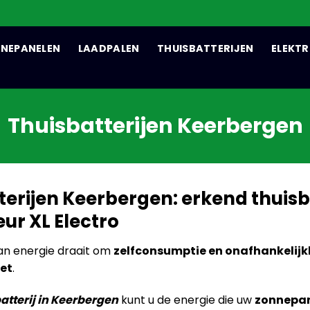
NEPANELEN
LAADPALEN
THUISBATTERIJEN
ELEKTR
Thuisbatterijen Keerbergen
terijen Keerbergen: erkend thuisb
eur XL Electro
n energie draait om
zelfconsumptie en onafhankelijk
net
.
atterij in Keerbergen
kunt u de energie die uw
zonnepa