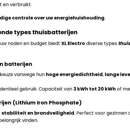
 en verbruikt.
edige controle over uw energiehuishouding
.
lende types thuisbatterijen
n uw noden en budget biedt
XL Electro
diverse types
thuis
n batterijen
e keuze vanwege hun
hoge energiedichtheid
,
lange lev
identieel gebruik. Capaciteit van
3 kWh tot 20 kWh
of me
rijen (Lithium Iron Phosphate)
n
stabiliteit en brandveiligheid
. Perfect voor gezinnen d
elangrijk vinden.