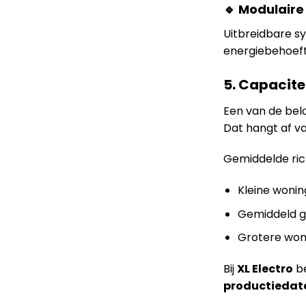
🔹 Modulaire
Uitbreidbare s
energiebehoeft
5. Capacite
Een van de bela
Dat hangt af v
Gemiddelde rich
Kleine wonin
Gemiddeld g
Grotere won
Bij
XL Electro
be
productiedat