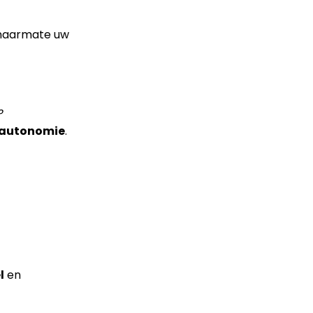
n naarmate uw
?
 autonomie
.
l
en