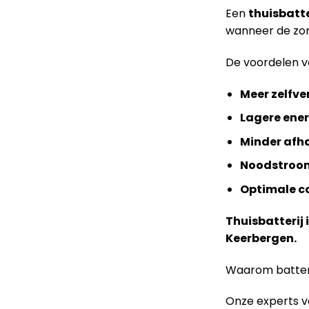
Een
thuisbatte
wanneer de zon 
De voordelen 
Meer zelfve
Lagere ene
Minder afha
Noodstroo
Optimale c
Thuisbatterij 
Keerbergen.
Waarom batteri
Onze experts ve