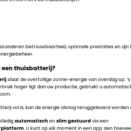
randeren betrouwbaarheid, optimale prestaties en zijn 
energiebeheer.
 een thuisbatterij?
rij
slaat de overtollige zonne-energie van overdag op. ’s
bruik hoger ligt dan uw productie, gebruikt u automatisc
room.
erij vol is, kan de energie alsnog teruggeleverd worden 
olledig
automatisch
en
slim gestuurd
via een
rplatform
. U kunt op elk moment in een app zien hoevee