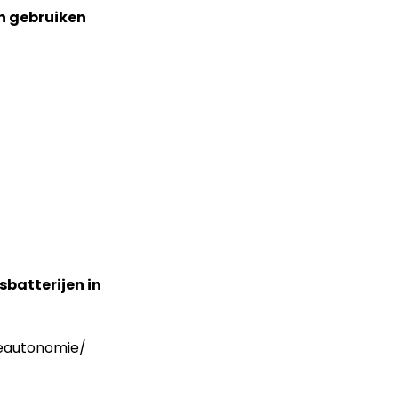
n gebruiken
sbatterijen in
ieautonomie/