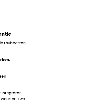
antie
e thuisbatterij
erken
,
 een
t integreren
en waarmee we