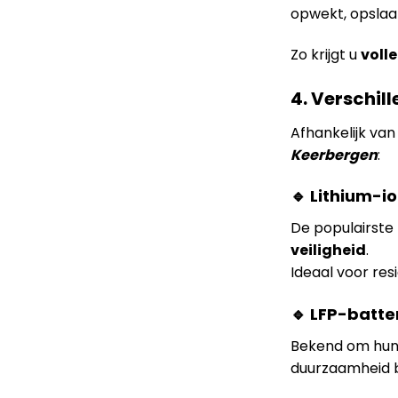
opwekt, opslaat
Zo krijgt u
voll
4. Verschil
Afhankelijk va
Keerbergen
:
🔹 Lithium-io
De populairst
veiligheid
.
Ideaal voor res
🔹 LFP-batte
Bekend om hu
duurzaamheid b