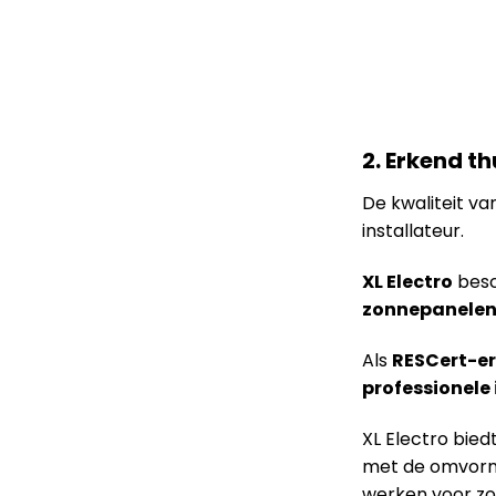
2. Erkend t
De kwaliteit va
installateur.
XL Electro
besc
zonnepanele
Als
RESCert-er
professionele 
XL Electro bie
met de omvorme
werken voor zo