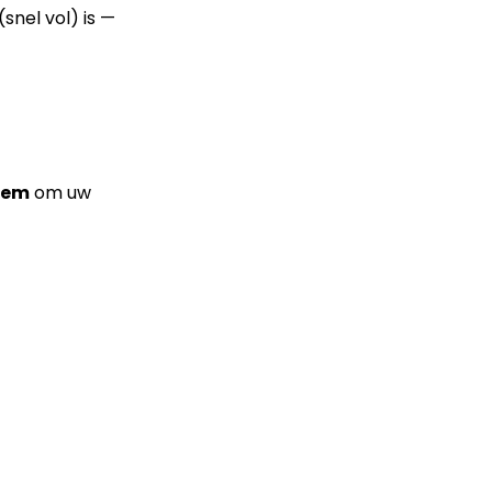
(snel vol) is —
eem
om uw