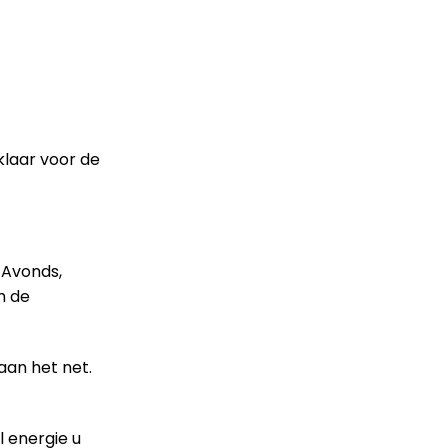
klaar voor de
 Avonds,
h de
aan het net.
l energie u