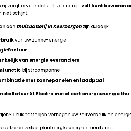
rij
zorgt ervoor dat u deze energie
zelf kunt bewaren e
niet schijnt.
van een
thuisbatterij in Keerbergen
zijn duidelijk:
rbruik
van uw zonne-energie
rgiefactuur
nkelijk van energieleveranciers
mfunctie
bij stroompanne
ombinatie met zonnepanelen en laadpaal
installateur XL Electro
installeert
energiezuinige thui
jen? Thuisbatterijen verhogen uw zelfverbruik en energ
rzekeren veilige plaatsing, keuring en monitoring