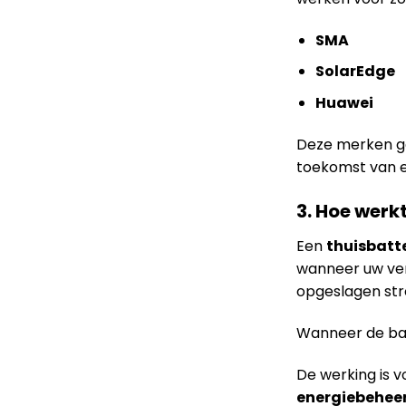
SMA
SolarEdge
Huawei
Deze merken ga
toekomst van 
3. Hoe werkt
Een
thuisbatte
wanneer uw ver
opgeslagen st
Wanneer de batt
De werking is v
energiebehee