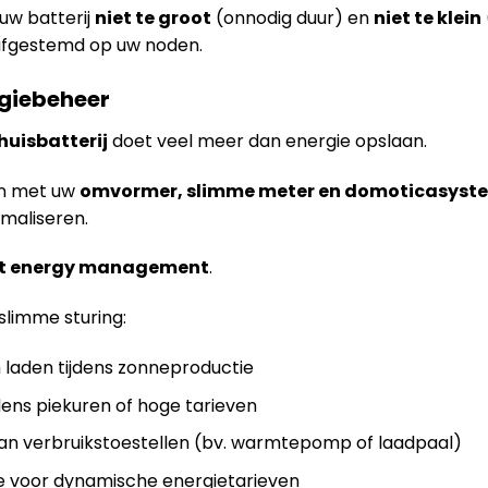
uw batterij
niet te groot
(onnodig duur) en
niet te klein
afgestemd op uw noden.
rgiebeheer
huisbatterij
doet veel meer dan energie opslaan.
n met uw
omvormer, slimme meter en domoticasyst
imaliseren.
t energy management
.
slimme sturing:
laden tijdens zonneproductie
dens piekuren of hoge tarieven
van verbruikstoestellen (bv. warmtepomp of laadpaal)
e voor dynamische energietarieven