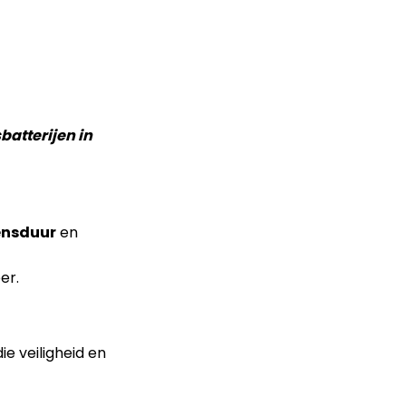
batterijen in
ensduur
en
er.
ie veiligheid en