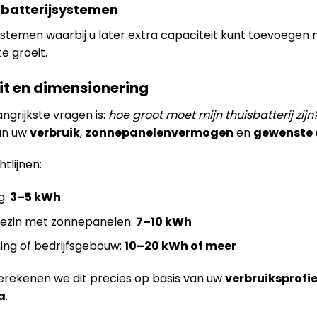
 batterijsystemen
ystemen waarbij u later extra capaciteit kunt toevoege
e groeit.
it en dimensionering
ngrijkste vragen is:
hoe groot moet mijn thuisbatterij zijn
an uw
verbruik
,
zonnepanelenvermogen
en
gewenste
tlijnen:
g:
3–5 kWh
ezin met zonnepanelen:
7–10 kWh
ing of bedrijfsgebouw:
10–20 kWh of meer
rekenen we dit precies op basis van uw
verbruiksprofie
a
.