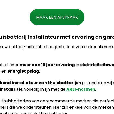
MAAK EEN AFSPRAAK
huisbatterij installateur met ervaring en gar
n uw batterij-installatie hangt sterk af van de kennis van d
hikt over
meer dan 15 jaar ervaring
in
elektriciteitsw
n
en
energieopslag
.
kend installateur van thuisbatterijen
garanderen wij
installatie
, volledig in lijn met de
AREI-normen
.
dt thuisbatterijen van gerenommeerde merken die perfec
rs die we ondersteunen. Hier zijn enkele van de merk
wel omvormers als thuisbatterijen: