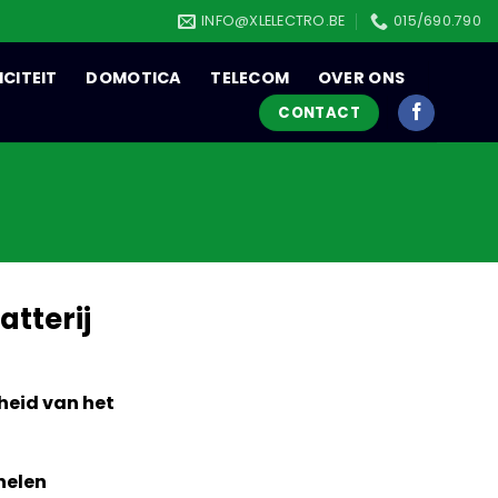
INFO@XLELECTRO.BE
015/690.790
ICITEIT
DOMOTICA
TELECOM
OVER ONS
CONTACT
atterij
heid van het
nelen