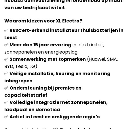
noodstroomvoorziening
en
onderhoud op maat
van uw bedrijfsactiviteit
.
Waarom kiezen voor XL Electro?
✅
RESCert-erkend installateur thuisbatterijen in
Leest
✅
Meer dan 15 jaar ervaring
in elektriciteit,
zonnepanelen en energieopslag
✅
Samenwerking met topmerken
(Huawei, SMA,
BYD, Tesla, LG)
✅
Veilige installatie, keuring en monitoring
inbegrepen
✅
Ondersteuning bij premies en
capaciteitstarief
✅
Volledige integratie met zonnepanelen,
laadpaal en domotica
✅
Actief in Leest en omliggende regio’s