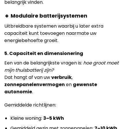
belangrijk vinden.
🔹 Modulaire batterijsystemen
Uitbreidbare systemen waarbij u later extra
capaciteit kunt toevoegen naarmate uw
energiebehoefte groeit.
5. Capaciteit en dimensionering
Een van de belangrijkste vragen is:
hoe groot moet
mijn thuisbatterij zijn?
Dat hangt af van uw
verbruik
,
zonnepanelenvermogen
en
gewenste
autonomie
.
Gemiddelde richtlijnen:
Kleine woning:
3–5 kWh
Gemiddeld gezin met zonnepanelen:
7–10 kWh