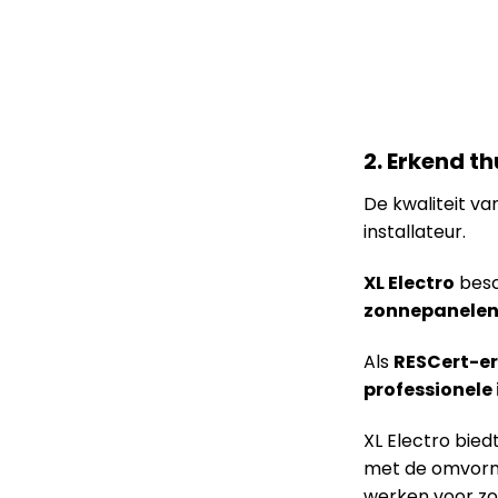
2. Erkend t
De kwaliteit va
installateur.
XL Electro
besc
zonnepanele
Als
RESCert-er
professionele 
XL Electro bie
met de omvorme
werken voor zo