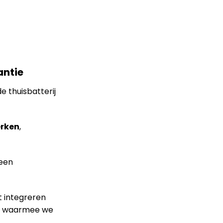
antie
e thuisbatterij
erken
,
 een
t integreren
en waarmee we