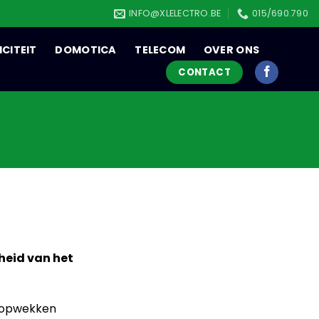
INFO@XLELECTRO.BE
015/690.790
ICITEIT
DOMOTICA
TELECOM
OVER ONS
CONTACT
heid van het
opwekken