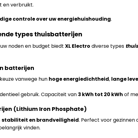
 en verbruikt.
edige controle over uw energiehuishouding
.
lende types thuisbatterijen
n uw noden en budget biedt
XL Electro
diverse types
thuis
n batterijen
e keuze vanwege hun
hoge energiedichtheid
,
lange lev
identieel gebruik. Capaciteit van
3 kWh tot 20 kWh
of me
rijen (Lithium Iron Phosphate)
n
stabiliteit en brandveiligheid
. Perfect voor gezinnen d
elangrijk vinden.