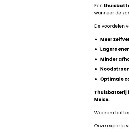
Een
thuisbatte
wanneer de zon 
De voordelen 
Meer zelfve
Lagere ene
Minder afha
Noodstroo
Optimale c
Thuisbatterij 
Meise.
Waarom batteri
Onze experts ve