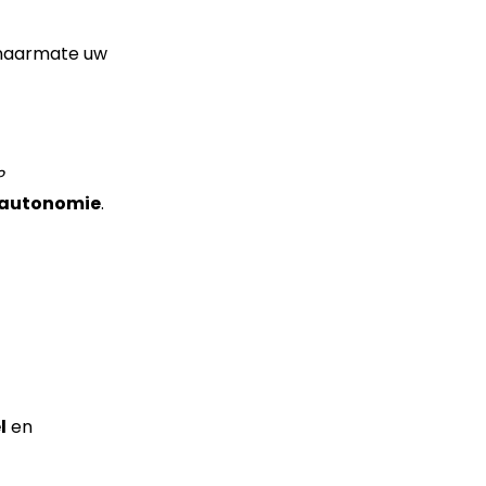
n naarmate uw
?
 autonomie
.
l
en