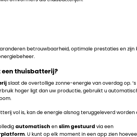
randeren betrouwbaarheid, optimale prestaties en zijn 
energiebeheer.
 een thuisbatterij?
rij
slaat de overtollige zonne-energie van overdag op. ’s
bruik hoger ligt dan uw productie, gebruikt u automatisc
room.
erij vol is, kan de energie alsnog teruggeleverd worden 
olledig
automatisch
en
slim gestuurd
via een
rplatform
. U kunt op elk moment in een app zien hoevee