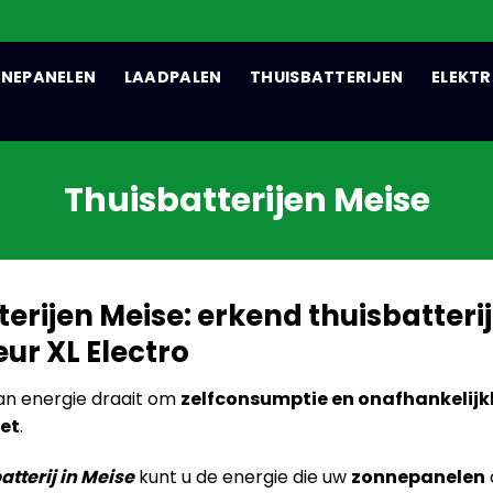
NEPANELEN
LAADPALEN
THUISBATTERIJEN
ELEKTR
Thuisbatterijen Meise
erijen Meise: erkend thuisbatterij
eur XL Electro
n energie draait om
zelfconsumptie en onafhankelijk
net
.
atterij in Meise
kunt u de energie die uw
zonnepanelen