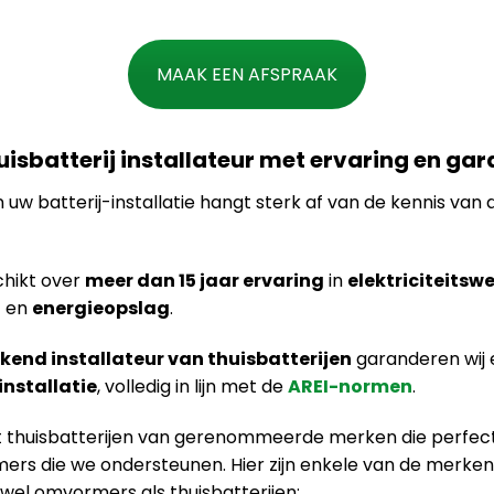
MAAK EEN AFSPRAAK
huisbatterij installateur met ervaring en gar
n uw batterij-installatie hangt sterk af van de kennis van d
hikt over
meer dan 15 jaar ervaring
in
elektriciteitsw
n
en
energieopslag
.
kend installateur van thuisbatterijen
garanderen wij
installatie
, volledig in lijn met de
AREI-normen
.
dt thuisbatterijen van gerenommeerde merken die perfec
rs die we ondersteunen. Hier zijn enkele van de merk
wel omvormers als thuisbatterijen: