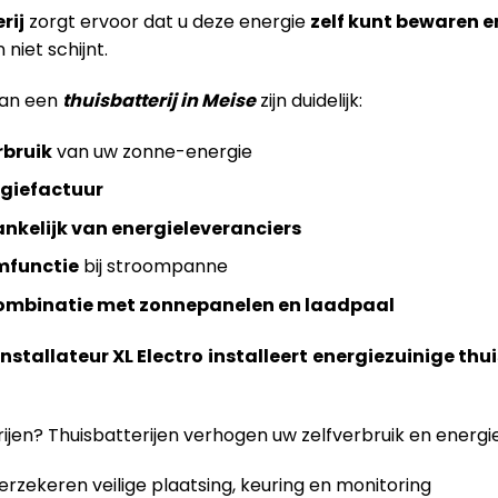
rij
zorgt ervoor dat u deze energie
zelf kunt bewaren e
niet schijnt.
van een
thuisbatterij in Meise
zijn duidelijk:
rbruik
van uw zonne-energie
rgiefactuur
nkelijk van energieleveranciers
mfunctie
bij stroompanne
ombinatie met zonnepanelen en laadpaal
installateur XL Electro
installeert
energiezuinige thui
jen? Thuisbatterijen verhogen uw zelfverbruik en energ
rzekeren veilige plaatsing, keuring en monitoring