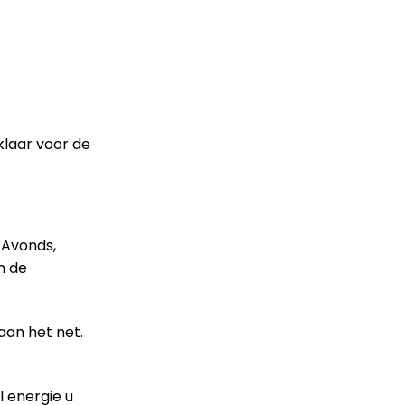
klaar voor de
 Avonds,
h de
aan het net.
l energie u