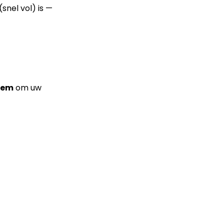
(snel vol) is —
eem
om uw