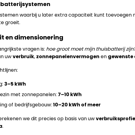
 batterijsystemen
ystemen waarbij u later extra capaciteit kunt toevoege
e groeit.
it en dimensionering
ngrijkste vragen is:
hoe groot moet mijn thuisbatterij zijn
an uw
verbruik
,
zonnepanelenvermogen
en
gewenste
tlijnen:
g:
3–5 kWh
ezin met zonnepanelen:
7–10 kWh
ing of bedrijfsgebouw:
10–20 kWh of meer
rekenen we dit precies op basis van uw
verbruiksprofie
a
.