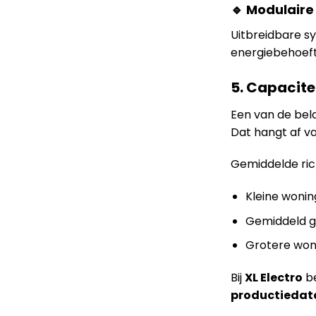
🔹 Modulaire
Uitbreidbare s
energiebehoeft
5. Capacite
Een van de bela
Dat hangt af v
Gemiddelde rich
Kleine wonin
Gemiddeld g
Grotere won
Bij
XL Electro
be
productiedat