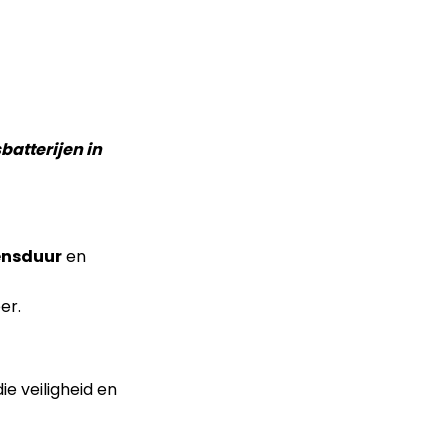
batterijen in
ensduur
en
er.
ie veiligheid en