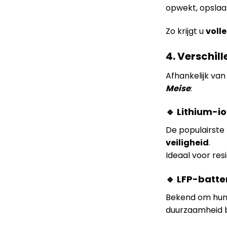
opwekt, opslaat
Zo krijgt u
voll
4. Verschil
Afhankelijk va
Meise
:
🔹 Lithium-io
De populairst
veiligheid
.
Ideaal voor res
🔹 LFP-batte
Bekend om hu
duurzaamheid b