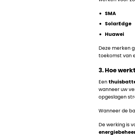
SMA
SolarEdge
Huawei
Deze merken ga
toekomst van 
3. Hoe werkt
Een
thuisbatte
wanneer uw ver
opgeslagen st
Wanneer de batt
De werking is v
energiebehee