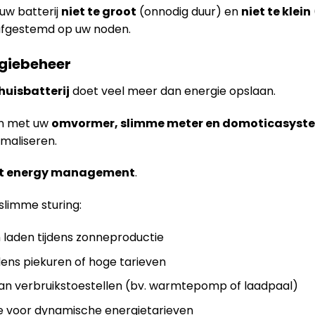
uw batterij
niet te groot
(onnodig duur) en
niet te klein
afgestemd op uw noden.
rgiebeheer
huisbatterij
doet veel meer dan energie opslaan.
n met uw
omvormer, slimme meter en domoticasyst
imaliseren.
t energy management
.
slimme sturing:
laden tijdens zonneproductie
dens piekuren of hoge tarieven
van verbruikstoestellen (bv. warmtepomp of laadpaal)
e voor dynamische energietarieven