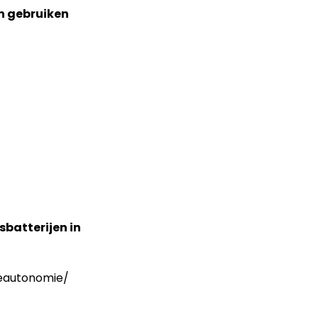
n gebruiken
sbatterijen in
ieautonomie/