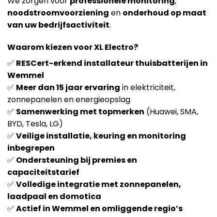
We zorgen voor
professionele monitoring
,
noodstroomvoorziening
en
onderhoud op maat
van uw bedrijfsactiviteit
.
Waarom kiezen voor XL Electro?
✅
RESCert-erkend installateur thuisbatterijen in
Wemmel
✅
Meer dan 15 jaar ervaring
in elektriciteit,
zonnepanelen en energieopslag
✅
Samenwerking met topmerken
(Huawei, SMA,
BYD, Tesla, LG)
✅
Veilige installatie, keuring en monitoring
inbegrepen
✅
Ondersteuning bij premies en
capaciteitstarief
✅
Volledige integratie met zonnepanelen,
laadpaal en domotica
✅
Actief in Wemmel en omliggende regio’s