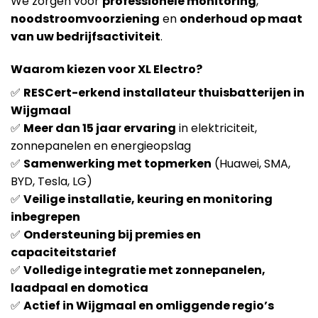
We zorgen voor
professionele monitoring
,
noodstroomvoorziening
en
onderhoud op maat
van uw bedrijfsactiviteit
.
Waarom kiezen voor XL Electro?
✅
RESCert-erkend installateur thuisbatterijen in
Wijgmaal
✅
Meer dan 15 jaar ervaring
in elektriciteit,
zonnepanelen en energieopslag
✅
Samenwerking met topmerken
(Huawei, SMA,
BYD, Tesla, LG)
✅
Veilige installatie, keuring en monitoring
inbegrepen
✅
Ondersteuning bij premies en
capaciteitstarief
✅
Volledige integratie met zonnepanelen,
laadpaal en domotica
✅
Actief in Wijgmaal en omliggende regio’s