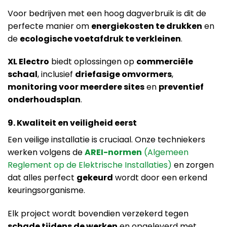
Voor bedrijven met een hoog dagverbruik is dit de
perfecte manier om
energiekosten te drukken
en
de
ecologische voetafdruk te verkleinen
.
XL Electro
biedt oplossingen op
commerciële
schaal
, inclusief
driefasige omvormers
,
monitoring voor meerdere sites
en
preventief
onderhoudsplan
.
9. Kwaliteit en veiligheid eerst
Een veilige installatie is cruciaal. Onze techniekers
werken volgens de
AREI-normen
(Algemeen
Reglement op de Elektrische Installaties)
en zorgen
dat alles perfect
gekeurd
wordt door een erkend
keuringsorganisme.
Elk project wordt bovendien verzekerd tegen
schade tijdens de werken
en opgeleverd met