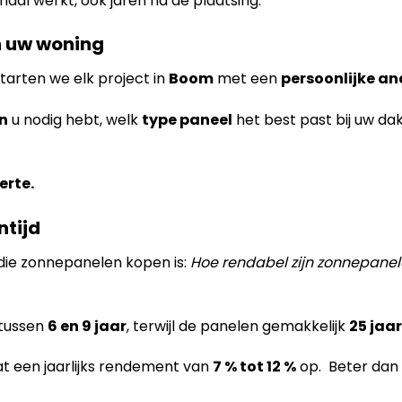
maal werkt, ook jaren na de plaatsing.
an uw woning
tarten we elk project in
Boom
met een
persoonlijke an
n
u nodig hebt, welk
type paneel
het best past bij uw da
erte.
ntijd
die zonnepanelen kopen is:
Hoe rendabel zijn zonnepane
 tussen
6 en 9 jaar
, terwijl de panelen gemakkelijk
25 jaar
at een jaarlijks rendement van
7 % tot 12 %
op. Beter dan