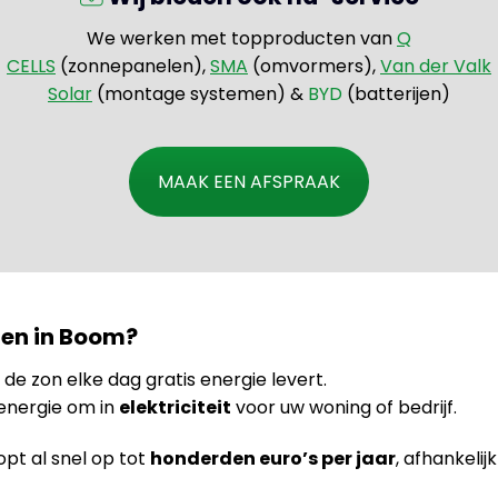
We werken met topproducten van
Q
CELLS
(zonnepanelen),
SMA
(omvormers),
Van der Valk
Solar
(montage systemen) &
BYD
(batterijen)
MAAK EEN AFSPRAAK
en in Boom?
jl de zon elke dag gratis energie levert.
 energie om in
elektriciteit
voor uw woning of bedrijf.
pt al snel op tot
honderden euro’s per jaar
, afhankelij