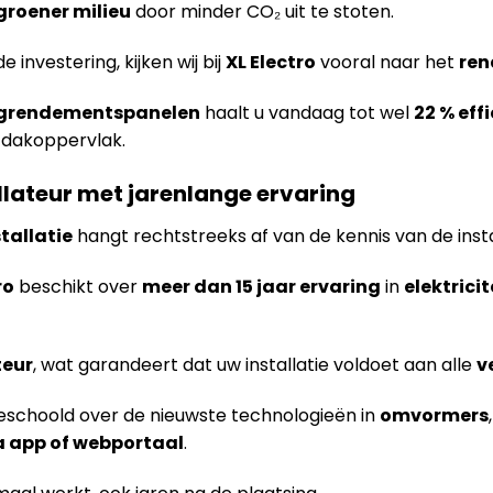
groener milieu
door minder CO₂ uit te stoten.
nvestering, kijken wij bij
XL Electro
vooral naar het
ren
grendementspanelen
haalt u vandaag tot wel
22 % eff
 dakoppervlak.
llateur met jarenlange ervaring
tallatie
hangt rechtstreeks af van de kennis van de insta
ro
beschikt over
meer dan 15 jaar ervaring
in
elektrici
teur
, wat garandeert dat uw installatie voldoet aan alle
v
eschoold over de nieuwste technologieën in
omvormers
a app of webportaal
.