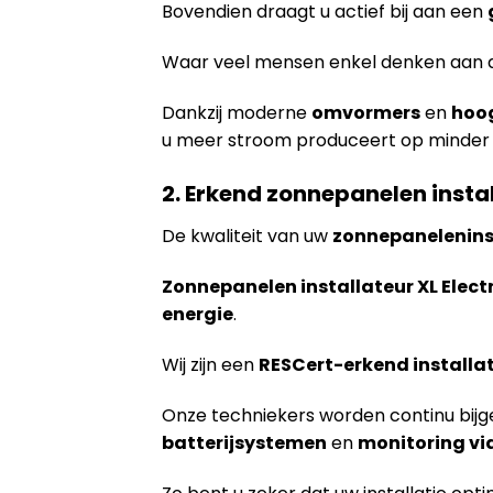
Bovendien draagt u actief bij aan een
Waar veel mensen enkel denken aan de i
Dankzij moderne
omvormers
en
hoo
u meer stroom produceert op minder
2. Erkend zonnepanelen insta
De kwaliteit van uw
zonnepanelenins
Zonnepanelen installateur XL Elect
energie
.
Wij zijn een
RESCert-erkend installa
Onze techniekers worden continu bijg
batterijsystemen
en
monitoring vi