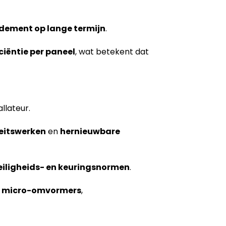
dement op lange termijn
.
iciëntie per paneel
, wat betekent dat
llateur.
teitswerken
en
hernieuwbare
eiligheids- en keuringsnormen
.
,
micro-omvormers
,