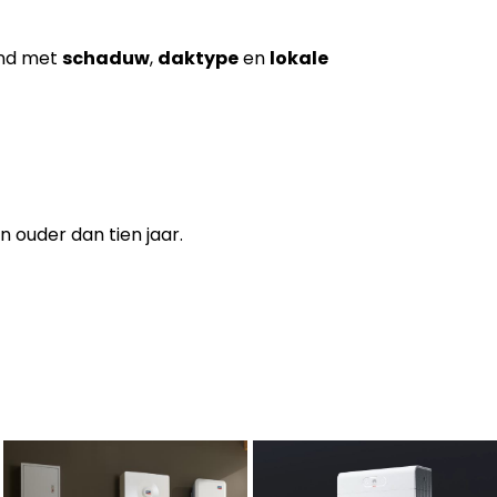
end met
schaduw
,
daktype
en
lokale
 ouder dan tien jaar.