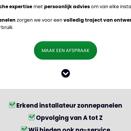
che expertise
met
persoonlijk advies
om van elke insta
anelen
zorgen we voor een
volledig traject van ontwe
bruik.
MAAK EEN AFSPRAAK
Erkend installateur zonnepanelen
Opvolging van A tot Z
Wij bieden ook na-service