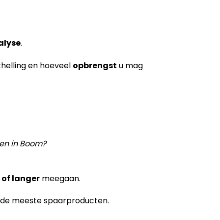
alyse
.
khelling en hoeveel
opbrengst
u mag
len in Boom?
 of langer
meegaan.
 de meeste spaarproducten.