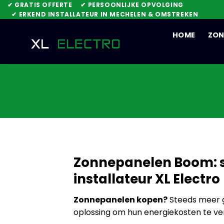
Skip
✔ GRATIS OFFERTE
✔ PERSOONLIJKE OPVOLGING
✔ ERKEND INSTALLATEUR IN MECHELEN & OMSTREKEN
to
content
HOME
ZON
Zonnepanelen Boom: s
installateur XL Electro
Zonnepanelen kopen?
Steeds meer g
oplossing om hun energiekosten te ve