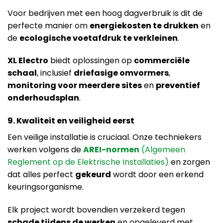
Voor bedrijven met een hoog dagverbruik is dit de
perfecte manier om
energiekosten te drukken
en
de
ecologische voetafdruk te verkleinen
.
XL Electro
biedt oplossingen op
commerciële
schaal
, inclusief
driefasige omvormers
,
monitoring voor meerdere sites
en
preventief
onderhoudsplan
.
9. Kwaliteit en veiligheid eerst
Een veilige installatie is cruciaal. Onze techniekers
werken volgens de
AREI-normen
(Algemeen
Reglement op de Elektrische Installaties)
en zorgen
dat alles perfect
gekeurd
wordt door een erkend
keuringsorganisme.
Elk project wordt bovendien verzekerd tegen
schade tijdens de werken
en opgeleverd met