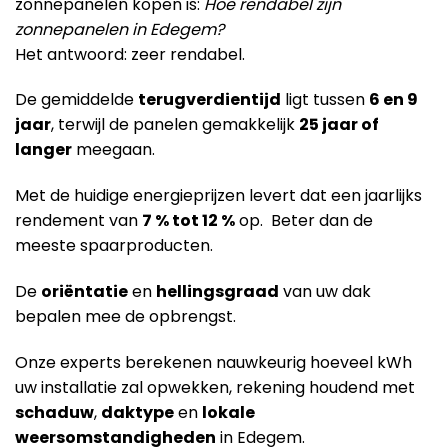
zonnepanelen kopen is:
Hoe rendabel zijn
zonnepanelen in Edegem?
Het antwoord: zeer rendabel.
De gemiddelde
terugverdientijd
ligt tussen
6 en 9
jaar
, terwijl de panelen gemakkelijk
25 jaar of
langer
meegaan.
Met de huidige energieprijzen levert dat een jaarlijks
rendement van
7 % tot 12 %
op. Beter dan de
meeste spaarproducten.
De
oriëntatie
en
hellingsgraad
van uw dak
bepalen mee de opbrengst.
Onze experts berekenen nauwkeurig hoeveel kWh
uw installatie zal opwekken, rekening houdend met
schaduw
,
daktype
en
lokale
weersomstandigheden
in Edegem.