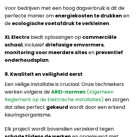
Voor bedrijven met een hoog dagverbruik is dit de
perfecte manier om
energiekosten te drukken
en
de
ecologische voetafdruk te verkleinen
.
XL Electro
biedt oplossingen op
commerciële
schaal
, inclusief
driefasige omvormers
,
monitoring voor meerdere sites
en
preventief
onderhoudsplan
.
9. Kwaliteit en veiligheid eerst
Een veilige installatie is cruciaal. Onze techniekers
werken volgens de
AREI-normen
(Algemeen
Reglement op de Elektrische Installaties)
en zorgen
dat alles perfect
gekeurd
wordt door een erkend
keuringsorganisme.
Elk project wordt bovendien verzekerd tegen
schade tijdens de werken
en opgeleverd met