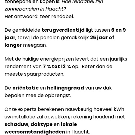
zonnepanelen kopen is:
Hoe rendabel zijn
zonnepanelen in Haacht?
Het antwoord: zeer rendabel.
De gemiddelde
terugverdientijd
ligt tussen
6 en 9
jaar
, terwijl de panelen gemakkelijk
25 jaar of
langer
meegaan.
Met de huidige energieprijzen levert dat een jaarlijks
rendement van
7 % tot 12 %
op. Beter dan de
meeste spaarproducten.
De
oriëntatie
en
hellingsgraad
van uw dak
bepalen mee de opbrengst.
Onze experts berekenen nauwkeurig hoeveel kWh
uw installatie zal opwekken, rekening houdend met
schaduw
,
daktype
en
lokale
weersomstandigheden
in Haacht.