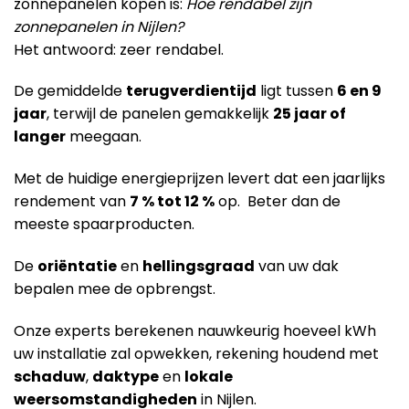
zonnepanelen kopen is:
Hoe rendabel zijn
zonnepanelen in Nijlen?
Het antwoord: zeer rendabel.
De gemiddelde
terugverdientijd
ligt tussen
6 en 9
jaar
, terwijl de panelen gemakkelijk
25 jaar of
langer
meegaan.
Met de huidige energieprijzen levert dat een jaarlijks
rendement van
7 % tot 12 %
op. Beter dan de
meeste spaarproducten.
De
oriëntatie
en
hellingsgraad
van uw dak
bepalen mee de opbrengst.
Onze experts berekenen nauwkeurig hoeveel kWh
uw installatie zal opwekken, rekening houdend met
schaduw
,
daktype
en
lokale
weersomstandigheden
in Nijlen.