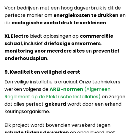
Voor bedrijven met een hoog dagverbruik is dit de
perfecte manier om
energiekosten te drukken
en
de
ecologische voetafdruk te verkleinen
.
XL Electro
biedt oplossingen op
commerciële
schaal
, inclusief
driefasige omvormers
,
monitoring voor meerdere sites
en
preventief
onderhoudsplan
.
9. Kwaliteit en veiligheid eerst
Een veilige installatie is cruciaal. Onze techniekers
werken volgens de
AREI-normen
(Algemeen
Reglement op de Elektrische Installaties)
en zorgen
dat alles perfect
gekeurd
wordt door een erkend
keuringsorganisme.
Elk project wordt bovendien verzekerd tegen
schade tijdens de werken
en opgeleverd met