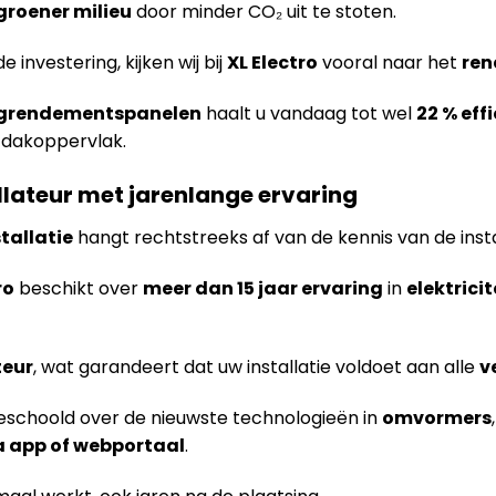
groener milieu
door minder CO₂ uit te stoten.
nvestering, kijken wij bij
XL Electro
vooral naar het
ren
grendementspanelen
haalt u vandaag tot wel
22 % eff
 dakoppervlak.
llateur met jarenlange ervaring
tallatie
hangt rechtstreeks af van de kennis van de insta
ro
beschikt over
meer dan 15 jaar ervaring
in
elektrici
teur
, wat garandeert dat uw installatie voldoet aan alle
v
eschoold over de nieuwste technologieën in
omvormers
a app of webportaal
.