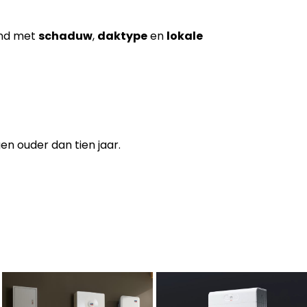
end met
schaduw
,
daktype
en
lokale
n ouder dan tien jaar.