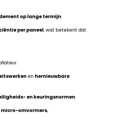
dement op lange termijn
.
iciëntie per paneel
, wat betekent dat
llateur.
teitswerken
en
hernieuwbare
eiligheids- en keuringsnormen
.
,
micro-omvormers
,