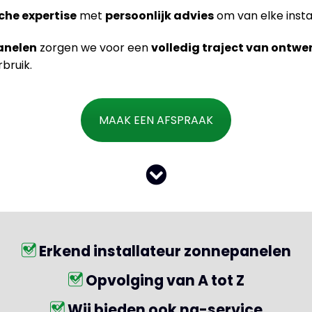
che expertise
met
persoonlijk advies
om van elke insta
anelen
zorgen we voor een
volledig traject van ontwe
bruik.
MAAK EEN AFSPRAAK
Erkend installateur zonnepanelen
Opvolging van A tot Z
Wij bieden ook na-service