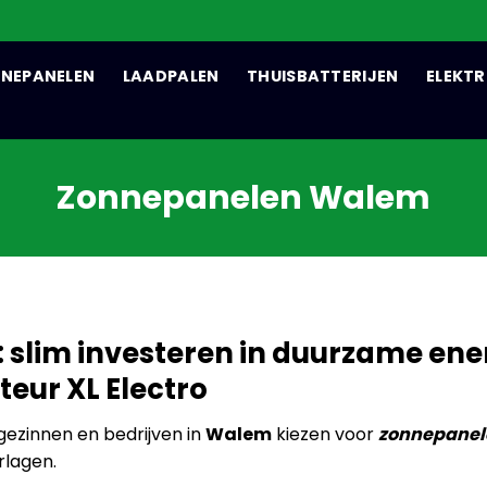
NEPANELEN
LAADPALEN
THUISBATTERIJEN
ELEKTR
Zonnepanelen Walem
slim investeren in duurzame ene
eur XL Electro
ezinnen en bedrijven in
Walem
kiezen voor
zonnepanel
rlagen.