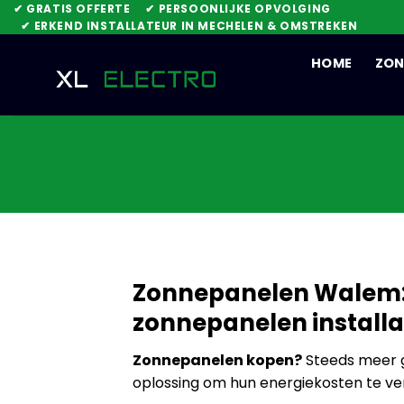
Skip
✔ GRATIS OFFERTE
✔ PERSOONLIJKE OPVOLGING
✔ ERKEND INSTALLATEUR IN MECHELEN & OMSTREKEN
to
content
HOME
ZON
Zonnepanelen Walem: 
zonnepanelen installat
Zonnepanelen kopen?
Steeds meer g
oplossing om hun energiekosten te ve