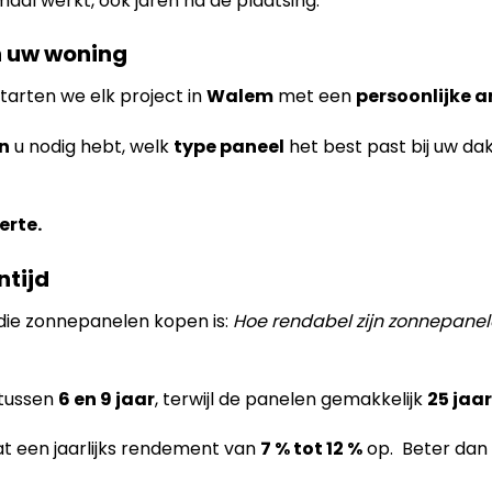
maal werkt, ook jaren na de plaatsing.
an uw woning
tarten we elk project in
Walem
met een
persoonlijke a
n
u nodig hebt, welk
type paneel
het best past bij uw da
erte.
ntijd
die zonnepanelen kopen is:
Hoe rendabel zijn zonnepane
 tussen
6 en 9 jaar
, terwijl de panelen gemakkelijk
25 jaar
at een jaarlijks rendement van
7 % tot 12 %
op. Beter dan