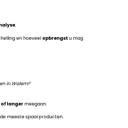
nalyse
.
khelling en hoeveel
opbrengst
u mag
len in Walem?
 of langer
meegaan.
 de meeste spaarproducten.