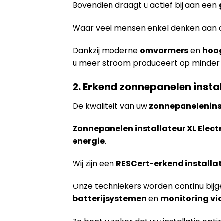
Bovendien draagt u actief bij aan een
Waar veel mensen enkel denken aan de i
Dankzij moderne
omvormers
en
hoo
u meer stroom produceert op minder
2. Erkend zonnepanelen insta
De kwaliteit van uw
zonnepanelenins
Zonnepanelen installateur XL Elect
energie
.
Wij zijn een
RESCert-erkend installa
Onze techniekers worden continu bijg
batterijsystemen
en
monitoring vi