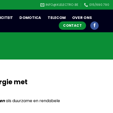
INFO@XLELECTRO.BE
015/690.790
ICITEIT
DOMOTICA
TELECOM
OVER ONS
CONTACT
rgie met
en
als duurzame en rendabele