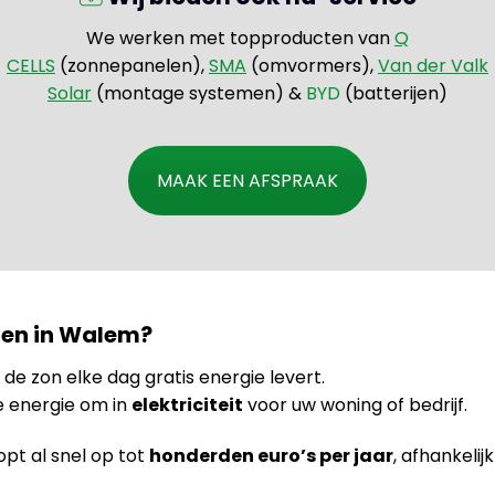
We werken met topproducten van
Q
CELLS
(zonnepanelen),
SMA
(omvormers),
Van der Valk
Solar
(montage systemen) &
BYD
(batterijen)
MAAK EEN AFSPRAAK
en in Walem?
jl de zon elke dag gratis energie levert.
e energie om in
elektriciteit
voor uw woning of bedrijf.
pt al snel op tot
honderden euro’s per jaar
, afhankelij