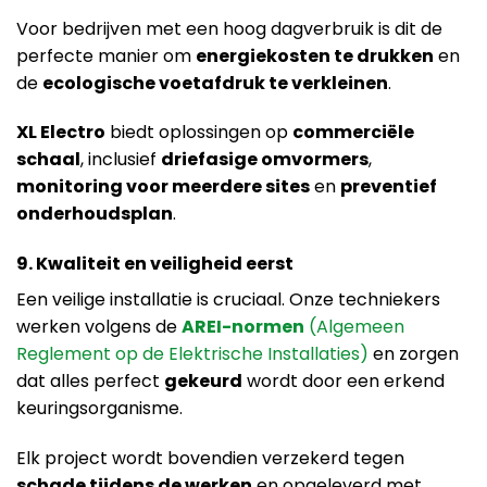
Voor bedrijven met een hoog dagverbruik is dit de
perfecte manier om
energiekosten te drukken
en
de
ecologische voetafdruk te verkleinen
.
XL Electro
biedt oplossingen op
commerciële
schaal
, inclusief
driefasige omvormers
,
monitoring voor meerdere sites
en
preventief
onderhoudsplan
.
9. Kwaliteit en veiligheid eerst
Een veilige installatie is cruciaal. Onze techniekers
werken volgens de
AREI-normen
(Algemeen
Reglement op de Elektrische Installaties)
en zorgen
dat alles perfect
gekeurd
wordt door een erkend
keuringsorganisme.
Elk project wordt bovendien verzekerd tegen
schade tijdens de werken
en opgeleverd met