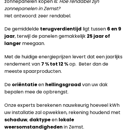
zonnepanelen kopen is:
Hoe rendabel zijn
zonnepanelen in Zemst?
Het antwoord: zeer rendabel.
De gemiddelde
terugverdientijd
ligt tussen
6 en 9
jaar
, terwijl de panelen gemakkelijk
25 jaar of
langer
meegaan.
Met de huidige energieprijzen levert dat een jaarlijks
rendement van
7 % tot 12 %
op. Beter dan de
meeste spaarproducten.
De
oriëntatie
en
hellingsgraad
van uw dak
bepalen mee de opbrengst.
Onze experts berekenen nauwkeurig hoeveel kWh
uw installatie zal opwekken, rekening houdend met
schaduw
,
daktype
en
lokale
weersomstandigheden
in Zemst.